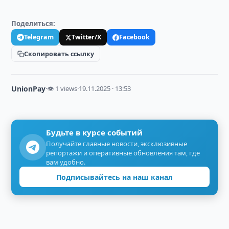
Поделиться:
Telegram
Twitter/X
Facebook
Скопировать ссылку
UnionPay
·
👁 1 views
·
19.11.2025 · 13:53
Будьте в курсе событий
Получайте главные новости, эксклюзивные
репортажи и оперативные обновления там, где
вам удобно.
Подписывайтесь на наш канал