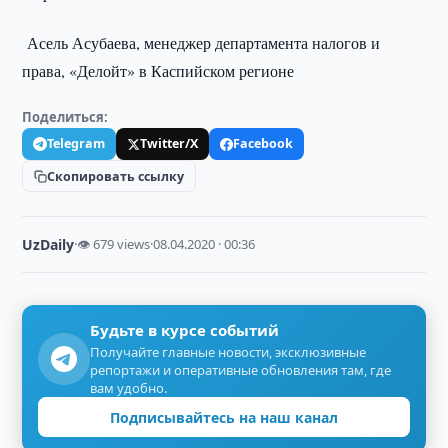
Асель Асубаева, менеджер департамента налогов и
права, «Делойт» в Каспийском регионе
Поделиться:
Telegram
Twitter/X
Facebook
Скопировать ссылку
UzDaily
·
👁 679 views
·
08.04.2020 · 00:36
Будьте в курсе событий
Получайте главные новости, эксклюзивные
репортажи и оперативные обновления там, где
вам удобно.
Подписывайтесь на наш канал