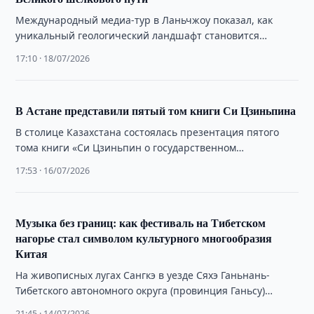
Международный медиа-тур в Ланьчжоу показал, как
уникальный геологический ландшафт становится
основой для развития комплексного культурно-
17:10 · 18/07/2026
туристического продукта.
В Астане представили пятый том книги Си Цзиньпина
В столице Казахстана состоялась презентация пятого
тома книги «Си Цзиньпин о государственном
управлении» с участием представителей Китая и
17:53 · 16/07/2026
Казахстана.
Музыка без границ: как фестиваль на Тибетском
нагорье стал символом культурного многообразия
Китая
На живописных лугах Сангкэ в уезде Сяхэ Ганьнань-
Тибетского автономного округа (провинция Ганьсу)
состоялся этнический музыкальный концерт «Расцвет
21:45 · 14/07/2026