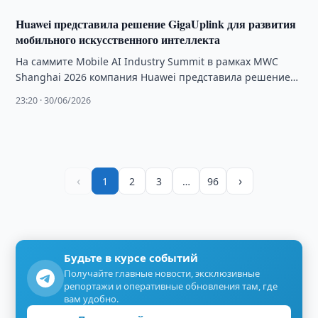
Huawei представила решение GigaUplink для развития
мобильного искусственного интеллекта
На саммите Mobile AI Industry Summit в рамках MWC
Shanghai 2026 компания Huawei представила решение
GigaUplink, разработанное для повышения
23:20 · 30/06/2026
эффективности …
‹
›
1
2
3
…
96
Будьте в курсе событий
Получайте главные новости, эксклюзивные
репортажи и оперативные обновления там, где
вам удобно.