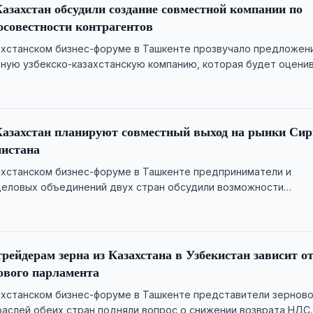
Казахстан обсудили создание совместной компании по
осовестности контрагентов
ахстанском бизнес-форуме в Ташкенте прозвучало предложен
ную узбекско-казахстанскую компанию, которая будет оцени
рагентов для целей факторинга во …
Казахстан планируют совместный выход на рынки Сир
нистана
ахстанском бизнес-форуме в Ташкенте предприниматели и
деловых объединений двух стран обсудили возможности
движения товаров на рынки третьих …
рейдерам зерна из Казахстана в Узбекистан зависит о
ового парламента
ахстанском бизнес-форуме в Ташкенте представители зерново
аслей обеих стран подняли вопрос о снижении возврата НДС