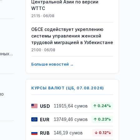
Центральной Азии по версии
WTTC
21:15 · 06/08
ОБСЕ содействует укреплению
системы управления женской
трудовой миграцией в Узбекистане
21:00 · 06/08
рных
Больше новостей →
КУРСЫ ВАЛЮТ (ЦБ, 07.08.2026)
по
USD
11915,64 сумов
↑ 0.24%
EUR
13749,46 сумов
↑ 0.23%
RUB
146,19 сумов
↓ 0.12%