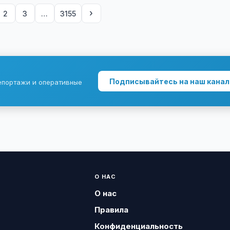
›
2
3
…
3155
Подписывайтесь на наш канал
епортажи и оперативные
О НАС
О нас
Правила
Конфиденциальность