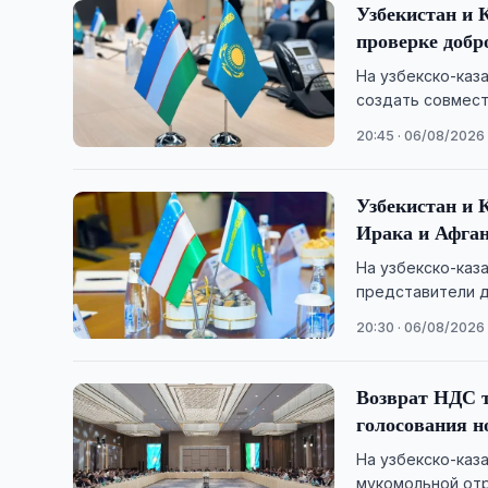
Узбекистан и 
проверке добр
На узбекско-каз
создать совмест
надёжность конт
20:45 · 06/08/2026
Узбекистан и 
Ирака и Афга
На узбекско-каз
представители 
совместного про
20:30 · 06/08/2026
Возврат НДС т
голосования н
На узбекско-каз
мукомольной отр