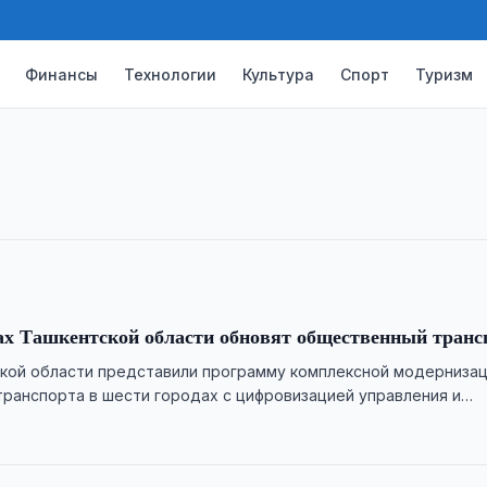
лям предложили выращивать скот 
Финансы
Технологии
Культура
Спорт
Туризм
го экспорта в Узбекистан
Ташкенте обсуждалась инициатива,
ателям доступ к казахстанским
 экспорт. Для пилотного проекта …
ах Ташкентской области обновят общественный транс
кой области представили программу комплексной модерниза
ранспорта в шести городах с цифровизацией управления и
аршрутов.