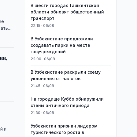
В шести городах Ташкентской
области обновят общественный
транспорт
ие
22:15 · 06/08
вать
В Узбекистане предложили
создавать парки на месте
госучреждений
ии,
22:00 · 06/08
В Узбекистане раскрыли схему
уклонения от налогов
21:45 · 06/08
На городище Куббо обнаружили
стены античного периода
т
21:30 · 06/08
Узбекистан признан лидером
й и
туристического роста в