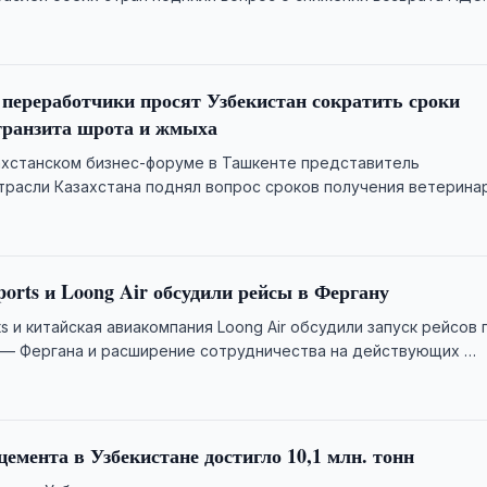
ерам, …
 переработчики просят Узбекистан сократить сроки
транзита шрота и жмыха
ахстанском бизнес-форуме в Ташкенте представитель
расли Казахстана поднял вопрос сроков получения ветерина
транзитных перевозках подсолнечного шрота …
ports и Loong Air обсудили рейсы в Фергану
rts и китайская авиакомпания Loong Air обсудили запуск рейсов 
 — Фергана и расширение сотрудничества на действующих …
цемента в Узбекистане достигло 10,1 млн. тонн