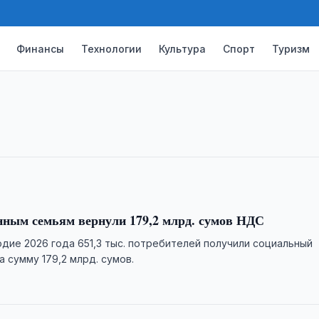
Финансы
Технологии
Культура
Спорт
Туризм
а 1% с конца июля
у США на 1,04%. Аналитик Alpari
тной политикой и внутренними
ным семьям вернули 179,2 млрд. сумов НДС
одие 2026 года 651,3 тыс. потребителей получили социальный
 сумму 179,2 млрд. сумов.