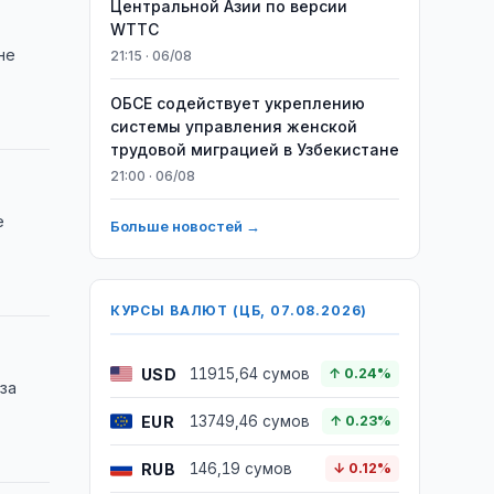
Центральной Азии по версии
WTTC
не
21:15 · 06/08
ОБСЕ содействует укреплению
системы управления женской
трудовой миграцией в Узбекистане
21:00 · 06/08
е
Больше новостей →
КУРСЫ ВАЛЮТ (ЦБ, 07.08.2026)
USD
11915,64 сумов
↑ 0.24%
 за
EUR
13749,46 сумов
↑ 0.23%
RUB
146,19 сумов
↓ 0.12%