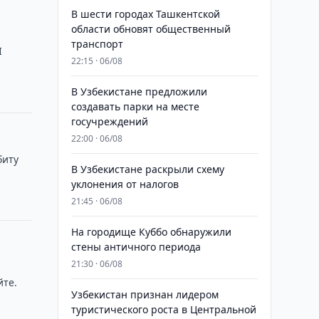
В шести городах Ташкентской
области обновят общественный
транспорт
I
22:15 · 06/08
В Узбекистане предложили
создавать парки на месте
госучреждений
22:00 · 06/08
биту
В Узбекистане раскрыли схему
уклонения от налогов
21:45 · 06/08
На городище Куббо обнаружили
стены античного периода
21:30 · 06/08
йте.
Узбекистан признан лидером
туристического роста в Центральной