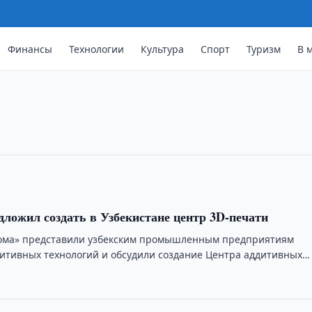
Финансы
Технологии
Культура
Спорт
Туризм
В 
ьного интернета выросло в 4,3 раз
ого интернета в Узбекистане достигло
лся в 4,3 раза.
дложил создать в Узбекистане центр 3D-печати
тома» представили узбекским промышленным предприятиям
итивных технологий и обсудили создание Центра аддитивных