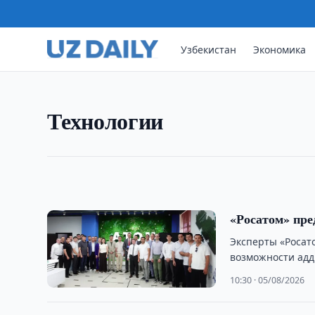
Узбекистан
Экономика
ТЕХНОЛОГИИ
Число пользователей мобил
На начало 2026 года число абонентов мобильн
Технологии
33,3 млн. За десять лет этот показатель увеличи
11:30 · 06/08/2026
«Росатом» пре
Эксперты «Роса
возможности адд
технологий.
10:30 · 05/08/2026