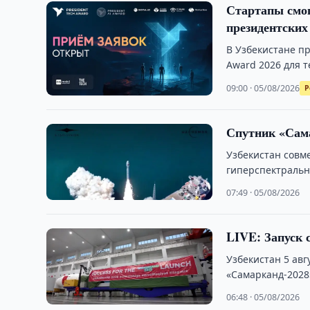
Стартапы смог
президентских
В Узбекистане пр
Award 2026 для 
09:00 · 05/08/2026
Р
Спутник «Сама
Узбекистан совм
гиперспектральн
национальной к
07:49 · 05/08/2026
LIVE: Запуск 
Узбекистан 5 ав
«Самарканд-2028
06:48 · 05/08/2026