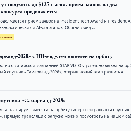
ут получить до $125 тысяч: прием заявок на два
 конкурса продолжается
одолжается прием заявок на President Tech Award и President A
технологических и AI-стартапов. Общий фонд …
еклама
рканд-2028» с ИИ-модулем выведен на орбиту
естно с китайской компанией STAR.VISION успешно вывел на ор
ый спутник «Самарканд-2028», открыв новый этап развития
осмической программы.
спутника «Самарканд-2028»
густа планирует вывести на орбиту гиперспектральный спутник
». Прямую трансляцию запуска можно посмотреть на нашем са