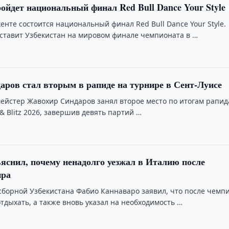
ойдет национальный финал Red Bull Dance Your Style
кенте состоится национальный финал Red Bull Dance Your Style.
ставит Узбекистан на мировом финале чемпионата в …
ров стал вторым в рапиде на турнире в Сент-Луисе
мейстер Жавохир Синдаров занял второе место по итогам рапид
d & Blitz 2026, завершив девять партий …
яснил, почему ненадолго уезжал в Италию после
ира
сборной Узбекистана Фабио Каннаваро заявил, что после чемп
тдыхать, а также вновь указал на необходимость …