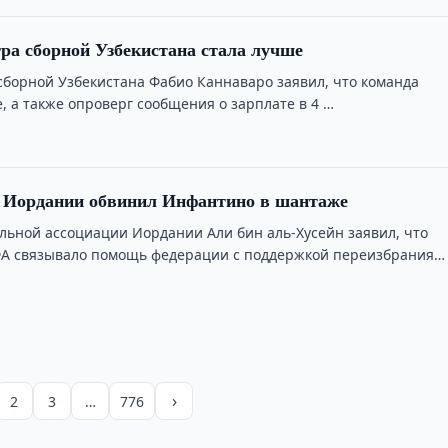
ра сборной Узбекистана стала лучше
сборной Узбекистана Фабио Каннаваро заявил, что команда
, а также опроверг сообщения о зарплате в 4 …
а Иордании обвинил Инфантино в шантаже
льной ассоциации Иордании Али бин аль-Хусейн заявил, что
А связывало помощь федерации с поддержкой переизбрания
но.
›
2
3
…
776