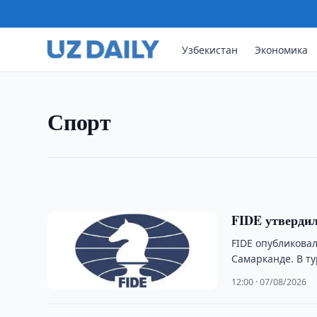
Узбекистан
Экономика
СПОРТ
Синдаров занял второе мест
Узбекистанский гроссмейстер Джавохир Синдар
Спорт
Rapid & Blitz, уступив победителю 1,5 очка.
02:18 · 08/08/2026
FIDE утверди
FIDE опубликова
Самарканде. В т
12:00 · 07/08/2026