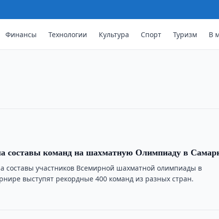
Финансы
Технологии
Культура
Спорт
Туризм
В 
о на Saint Louis Rapid & Blitz
ов завоевал серебро на Saint Louis
ла составы команд на шахматную Олимпиаду в Самар
ла составы участников Всемирной шахматной олимпиады в
урнире выступят рекордные 400 команд из разных стран.