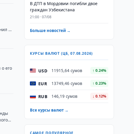
В ДТП в Мордовии погибли двое
граждан Узбекистана
21:00 · 07/08
н
снил …
Больше новостей →
КУРСЫ ВАЛЮТ (ЦБ, 07.08.2026)
 о его
USD
11915,64 сумов
↑ 0.24%
EUR
13749,46 сумов
↑ 0.23%
RUB
146,19 сумов
↓ 0.12%
Все курсы валют →
анды
кого
САМОЕ ПОПУЛЯРНОЕ