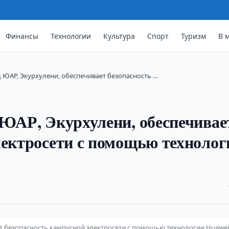
Финансы
Технологии
Культура
Спорт
Туризм
В 
д ЮАР, Экурхулени, обеспечивает безопасность …
 ЮАР, Экурхулени, обеспечивае
лектросети с помощью технолог
·
т безопасность кампусной электросети с помощью технологии Huawei