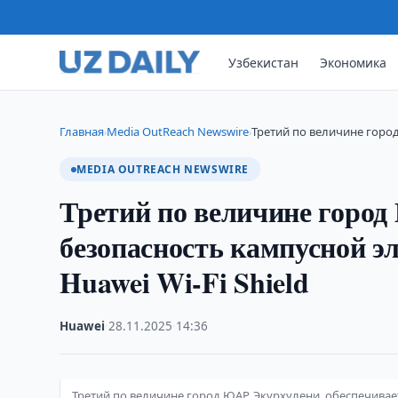
Узбекистан
Экономика
Главная
Media OutReach Newswire
Третий по величине горо
›
›
MEDIA OUTREACH NEWSWIRE
Третий по величине город
безопасность кампусной э
Huawei Wi-Fi Shield
Huawei
·
28.11.2025
·
14:36
Третий по величине город ЮАР, Экурхулени, обеспечивае