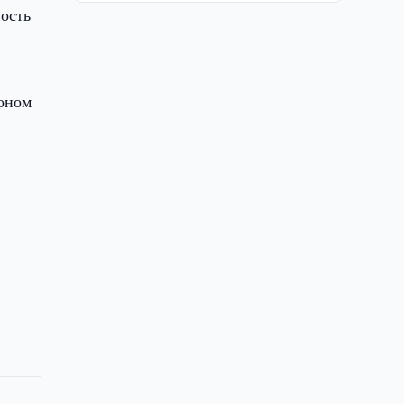
ость
лоном