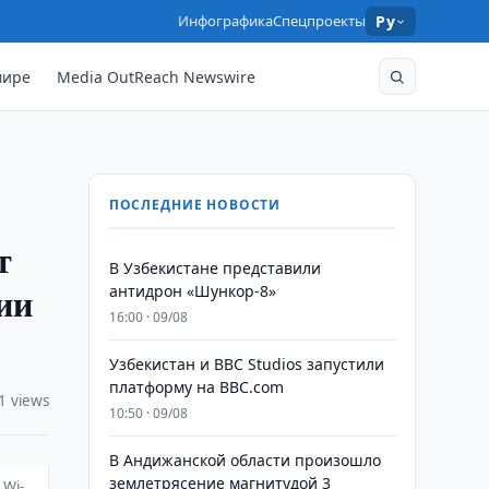
Инфографика
Спецпроекты
Ру
мире
Media OutReach Newswire
ПОСЛЕДНИЕ НОВОСТИ
т
В Узбекистане представили
ии
антидрон «Шункор-8»
16:00 · 09/08
Узбекистан и BBC Studios запустили
платформу на BBC.com
1 views
10:50 · 09/08
В Андижанской области произошло
землетрясение магнитудой 3
 Wi-