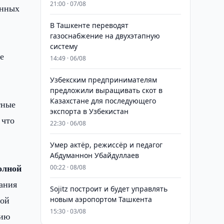
21:00 · 07/08
анных
В Ташкенте переводят
газоснабжение на двухэтапную
систему
е
14:49 · 06/08
Узбекским предпринимателям
предложили выращивать скот в
Казахстане для последующего
тные
экспорта в Узбекистан
 что
22:30 · 06/08
Умер актёр, режиссёр и педагог
Абдуманнон Убайдуллаев
олной
00:22 · 08/08
ания
Sojitz построит и будет управлять
ной
новым аэропортом Ташкента
15:30 · 03/08
цию