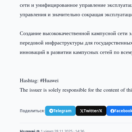
сети и унифицированное управление эксплуата
управления и значительно сокращая эксплуатац
Создание высококачественной кампусной сети э
передовой инфраструктуры для государственных
инноваций в развитии кампусных сетей по всем
Hashtag: #Huawei
The issuer is solely responsible for the content of 
Поделиться:
Telegram
Twitter/X
Faceboo
Huawei
·
👁 1 views
·
28.11.2025 · 14:36