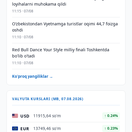
loyihalarni muhokama qildi
11:15 · 07/08
O‘zbekistondan Vyetnamga turistlar oqimi 44,7 foizga
oshdi
11:10 · 07/08
Red Bull Dance Your Style milliy finali Toshkentda
bo'lib o'tadi
11:10 · 07/08
Ko'proq yangiliklar →
VALYUTA KURSLARI (MB, 07.08.2026)
USD
11915,64 so'm
↑ 0.24%
EUR
13749,46 so'm
↑ 0.23%