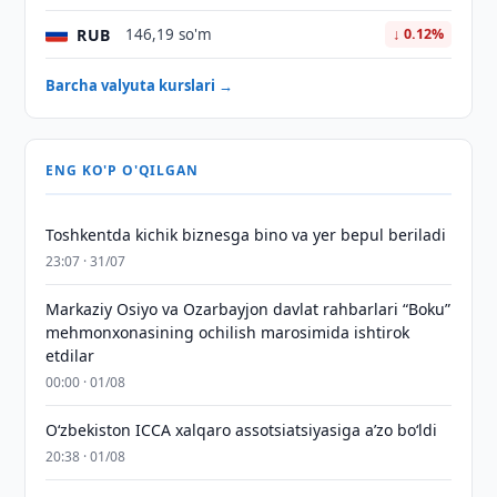
RUB
146,19 so'm
↓ 0.12%
Barcha valyuta kurslari →
ENG KO'P O'QILGAN
Toshkentda kichik biznesga bino va yer bepul beriladi
23:07 · 31/07
Markaziy Osiyo va Ozarbayjon davlat rahbarlari “Boku”
mehmonxonasining ochilish marosimida ishtirok
etdilar
00:00 · 01/08
O‘zbekiston ICCA xalqaro assotsiatsiyasiga aʼzo bo‘ldi
20:38 · 01/08