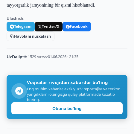
tayyorgarlik jarayonining bir qismi hisoblanadi.
Ulashish:
Telegram
Twitter/X
Facebook
Havolani nusxalash
UzDaily
·
👁 1529 views
·
01.06.2026 · 21:35
Voqealar rivojidan xabardor bo‘ling
Eng muhim xabarlar, eksklyuziv reportajlar va tezkor
yangiliklarni o‘zingizga qulay platformada kuzatib
boring.
Obuna bo'ling