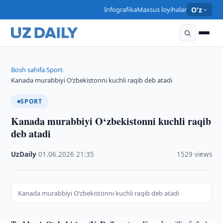
Infografika
Maxsus loyihalar
O'z
Bosh sahifa
Sport
›
›
Kanada murabbiyi O‘zbekistonni kuchli raqib deb atadi
SPORT
Kanada murabbiyi O‘zbekistonni kuchli raqib
deb atadi
UzDaily
·
01.06.2026
·
21:35
·
1529 views
Kanada murabbiyi O‘zbekistonni kuchli raqib deb atadi