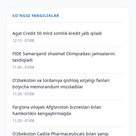
SO'NGGI YANGILIKLAR
Agat Credit 50 mlrd so‘mlik kredit jalb qiladi
12:15 · 07/08
FIDE Samarqand shaxmat Olimpiadasi jamoalarini
tasdiqladi
11:45 · 07/08
Oʻzbekiston va Iordaniya qishloq xoʻjaligi fanlari
boʻyicha memorandum imzoladilar
11:30 · 07/08
Farg‘ona viloyati Afg‘oniston bizneslari bilan
hamkorlikni kengaytirmoqda
11:20 · 07/08
Oʻzbekiston Cadila Pharmaceuticals bilan yangi