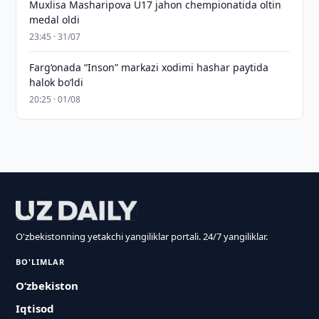
Muxlisa Masharipova U17 jahon chempionatida oltin
medal oldi
23:45 · 31/07
Farg‘onada “Inson” markazi xodimi hashar paytida
halok bo‘ldi
20:25 · 01/08
O'zbekistonning yetakchi yangiliklar portali. 24/7 yangiliklar.
BO'LIMLAR
O‘zbekiston
Iqtisod