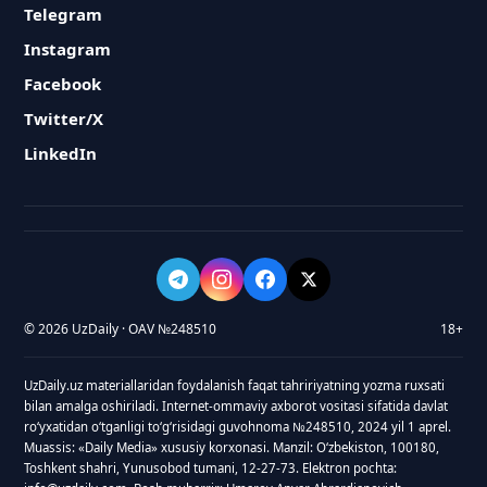
Telegram
Instagram
Facebook
Twitter/X
LinkedIn
© 2026 UzDaily · OAV №248510
18+
UzDaily.uz materiallaridan foydalanish faqat tahririyatning yozma ruxsati
bilan amalga oshiriladi. Internet-ommaviy axborot vositasi sifatida davlat
roʻyxatidan oʻtganligi toʻgʻrisidagi guvohnoma №248510, 2024 yil 1 aprel.
Muassis: «Daily Media» xususiy korxonasi. Manzil: Oʻzbekiston, 100180,
Toshkent shahri, Yunusobod tumani, 12-27-73. Elektron pochta: