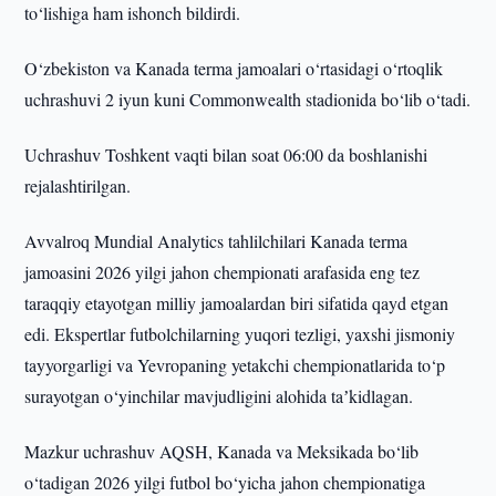
to‘lishiga ham ishonch bildirdi.
O‘zbekiston va Kanada terma jamoalari o‘rtasidagi o‘rtoqlik
uchrashuvi 2 iyun kuni Commonwealth stadionida bo‘lib o‘tadi.
Uchrashuv Toshkent vaqti bilan soat 06:00 da boshlanishi
rejalashtirilgan.
Avvalroq Mundial Analytics tahlilchilari Kanada terma
jamoasini 2026 yilgi jahon chempionati arafasida eng tez
taraqqiy etayotgan milliy jamoalardan biri sifatida qayd etgan
edi. Ekspertlar futbolchilarning yuqori tezligi, yaxshi jismoniy
tayyorgarligi va Yevropaning yetakchi chempionatlarida to‘p
surayotgan o‘yinchilar mavjudligini alohida taʼkidlagan.
Mazkur uchrashuv AQSH, Kanada va Meksikada bo‘lib
o‘tadigan 2026 yilgi futbol bo‘yicha jahon chempionatiga