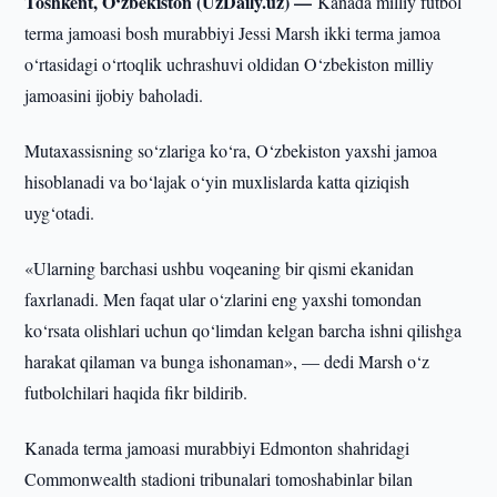
Toshkent, O‘zbekiston (UzDaily.uz) —
Kanada milliy futbol
terma jamoasi bosh murabbiyi Jessi Marsh ikki terma jamoa
o‘rtasidagi o‘rtoqlik uchrashuvi oldidan O‘zbekiston milliy
jamoasini ijobiy baholadi.
Mutaxassisning so‘zlariga ko‘ra, O‘zbekiston yaxshi jamoa
hisoblanadi va bo‘lajak o‘yin muxlislarda katta qiziqish
uyg‘otadi.
«Ularning barchasi ushbu voqeaning bir qismi ekanidan
faxrlanadi. Men faqat ular o‘zlarini eng yaxshi tomondan
ko‘rsata olishlari uchun qo‘limdan kelgan barcha ishni qilishga
harakat qilaman va bunga ishonaman», — dedi Marsh o‘z
futbolchilari haqida fikr bildirib.
Kanada terma jamoasi murabbiyi Edmonton shahridagi
Commonwealth stadioni tribunalari tomoshabinlar bilan