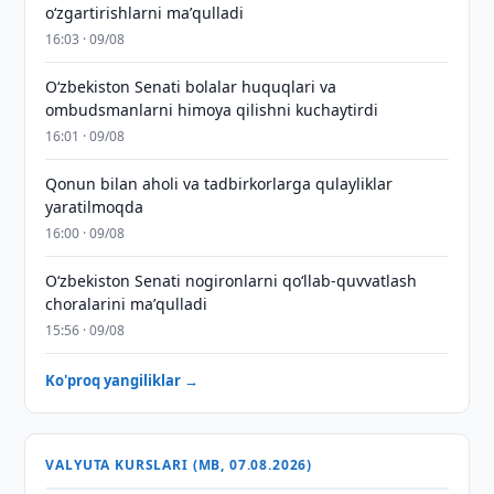
oʻzgartirishlarni maʼqulladi
16:03 · 09/08
Oʻzbekiston Senati bolalar huquqlari va
ombudsmanlarni himoya qilishni kuchaytirdi
16:01 · 09/08
Qonun bilan aholi va tadbirkorlarga qulayliklar
yaratilmoqda
16:00 · 09/08
Oʻzbekiston Senati nogironlarni qoʻllab-quvvatlash
choralarini maʼqulladi
15:56 · 09/08
Ko'proq yangiliklar →
VALYUTA KURSLARI (MB, 07.08.2026)