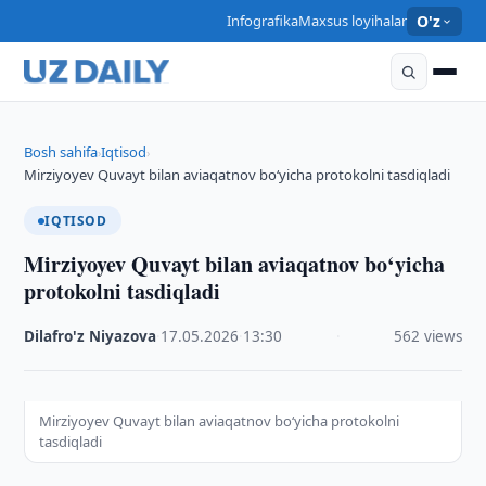
Infografika
Maxsus loyihalar
O'z
Bosh sahifa
Iqtisod
›
›
Mirziyoyev Quvayt bilan aviaqatnov bo‘yicha protokolni tasdiqladi
IQTISOD
Mirziyoyev Quvayt bilan aviaqatnov bo‘yicha
protokolni tasdiqladi
Dilafro'z Niyazova
·
17.05.2026
·
13:30
·
562 views
Mirziyoyev Quvayt bilan aviaqatnov bo‘yicha protokolni
tasdiqladi