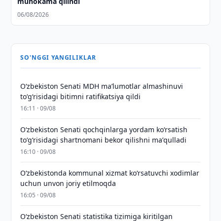
muhokama qilindi
06/08/2026
SO'NGGI YANGILIKLAR
Oʻzbekiston Senati MDH maʼlumotlar almashinuvi
toʻgʻrisidagi bitimni ratifikatsiya qildi
16:11 · 09/08
Oʻzbekiston Senati qochqinlarga yordam koʻrsatish
toʻgʻrisidagi shartnomani bekor qilishni maʼqulladi
16:10 · 09/08
Oʻzbekistonda kommunal xizmat koʻrsatuvchi xodimlar
uchun unvon joriy etilmoqda
16:05 · 09/08
Oʻzbekiston Senati statistika tizimiga kiritilgan