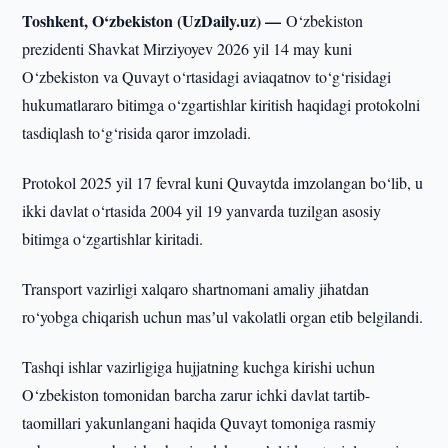
Toshkent, O‘zbekiston (UzDaily.uz) —
O‘zbekiston
prezidenti Shavkat Mirziyoyev 2026 yil 14 may kuni
O‘zbekiston va Quvayt o‘rtasidagi aviaqatnov to‘g‘risidagi
hukumatlararo bitimga o‘zgartishlar kiritish haqidagi protokolni
tasdiqlash to‘g‘risida qaror imzoladi.
Protokol 2025 yil 17 fevral kuni Quvaytda imzolangan bo‘lib, u
ikki davlat o‘rtasida 2004 yil 19 yanvarda tuzilgan asosiy
bitimga o‘zgartishlar kiritadi.
Transport vazirligi xalqaro shartnomani amaliy jihatdan
ro‘yobga chiqarish uchun masʼul vakolatli organ etib belgilandi.
Tashqi ishlar vazirligiga hujjatning kuchga kirishi uchun
O‘zbekiston tomonidan barcha zarur ichki davlat tartib-
taomillari yakunlangani haqida Quvayt tomoniga rasmiy