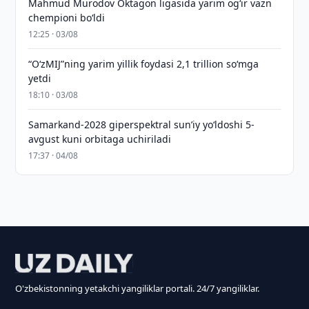
Mahmud Murodov Oktagon ligasida yarim og‘ir vazn
chempioni bo‘ldi
12:25 · 03/08
“O‘zMIJ”ning yarim yillik foydasi 2,1 trillion so‘mga
yetdi
18:10 · 03/08
Samarkand-2028 giperspektral sun’iy yo‘ldoshi 5-
avgust kuni orbitaga uchiriladi
17:37 · 04/08
O'zbekistonning yetakchi yangiliklar portali. 24/7 yangiliklar.