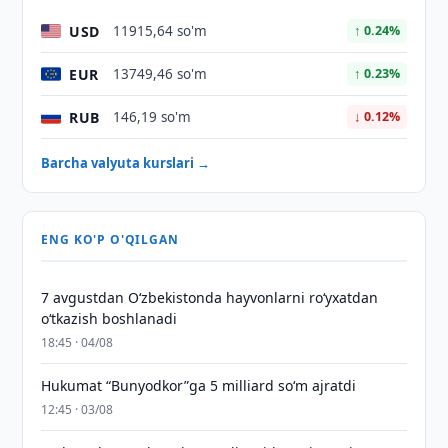
USD
11915,64 so'm
↑ 0.24%
EUR
13749,46 so'm
↑ 0.23%
RUB
146,19 so'm
↓ 0.12%
Barcha valyuta kurslari →
ENG KO'P O'QILGAN
7 avgustdan O‘zbekistonda hayvonlarni ro‘yxatdan
o‘tkazish boshlanadi
18:45 · 04/08
Hukumat “Bunyodkor”ga 5 milliard so‘m ajratdi
12:45 · 03/08