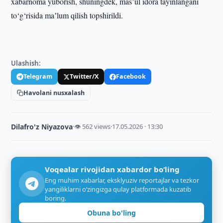
xabarnoma yuborish, shuningdek, masʼul idora tayinlangani
to‘g‘risida maʼlum qilish topshirildi.
Ulashish:
Telegram
Twitter/X
Facebook
Havolani nusxalash
Dilafro'z Niyazova
·
👁 562 views
·
17.05.2026 · 13:30
Voqealar rivojidan xabardor bo‘ling
Eng muhim xabarlar, eksklyuziv reportajlar va tezkor
yangiliklarni o‘zingizga qulay platformada kuzatib
boring.
Obuna bo'ling