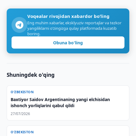
Voqealar rivojidan xabardor bo‘ling
Eng muhim xabarlar, eksklyuziv reportajlar va tezkor
yangiliklarni o‘zingizga qulay platformada kuzatib
boring.
Obuna bo'ling
Shuningdek o'qing
O‘ZBEKISTON
Baxtiyor Saidov Argentinaning yangi elchisidan
ishonch yorliqlarini qabul qildi
27/07/2026
O‘ZBEKISTON