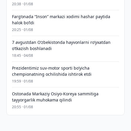
20:38 · 01/08
Farg‘onada “Inson” markazi xodimi hashar paytida
halok bo‘ldi
20:25 · 01/08
7 avgustdan O‘zbekistonda hayvonlarni ro‘yxatdan
o‘tkazish boshlanadi
18:45 · 04/08
Prezidentimiz suv-motor sporti bo‘yicha
chempionatning ochilishida ishtirok etdi
19:59 · 01/08
Ostonada Markaziy Osiyo-Koreya sammitiga
tayyorgarlik muhokama qilindi
20:55 · 01/08