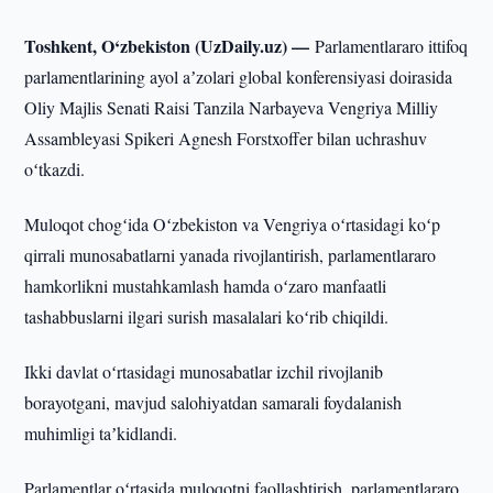
Toshkent, O‘zbekiston (UzDaily.uz) —
Parlamentlararo ittifoq
parlamentlarining ayol aʼzolari global konferensiyasi doirasida
Oliy Majlis Senati Raisi Tanzila Narbayeva Vengriya Milliy
Assambleyasi Spikeri Agnesh Forstxoffer bilan uchrashuv
oʻtkazdi.
Muloqot chogʻida Oʻzbekiston va Vengriya oʻrtasidagi koʻp
qirrali munosabatlarni yanada rivojlantirish, parlamentlararo
hamkorlikni mustahkamlash hamda oʻzaro manfaatli
tashabbuslarni ilgari surish masalalari koʻrib chiqildi.
Ikki davlat oʻrtasidagi munosabatlar izchil rivojlanib
borayotgani, mavjud salohiyatdan samarali foydalanish
muhimligi taʼkidlandi.
Parlamentlar oʻrtasida muloqotni faollashtirish, parlamentlararo