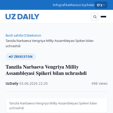
Infografika
Maxsus loyihalar
O'z
Bosh sahifa
O‘zbekiston
›
›
Tanzila Narbaeva Vengriya Milliy Assambleyasi Spikeri bilan
uchrashdi
O‘ZBEKISTON
Tanzila Narbaeva Vengriya Milliy
Assambleyasi Spikeri bilan uchrashdi
UzDaily
·
03.06.2026
·
22:20
·
498 views
Tanzila Narbaeva Vengriya Milliy Assambleyasi Spikeri bilan
uchrashdi