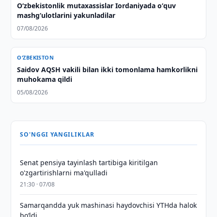
Oʻzbekistonlik mutaxassislar Iordaniyada oʻquv
mashgʻulotlarini yakunladilar
07/08/2026
O‘ZBEKISTON
Saidov AQSH vakili bilan ikki tomonlama hamkorlikni
muhokama qildi
05/08/2026
SO'NGGI YANGILIKLAR
Senat pensiya tayinlash tartibiga kiritilgan
o'zgartirishlarni ma'qulladi
21:30 · 07/08
Samarqandda yuk mashinasi haydovchisi YTHda halok
bo‘ldi