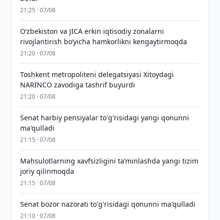
21:25 · 07/08
Oʻzbekiston va JICA erkin iqtisodiy zonalarni
rivojlantirish boʻyicha hamkorlikni kengaytirmoqda
21:20 · 07/08
Toshkent metropoliteni delegatsiyasi Xitoydagi
NARINCO zavodiga tashrif buyurdi
21:20 · 07/08
Senat harbiy pensiyalar to'g'risidagi yangi qonunni
ma'qulladi
21:15 · 07/08
Mahsulotlarning xavfsizligini taʼminlashda yangi tizim
joriy qilinmoqda
21:15 · 07/08
Senat bozor nazorati to'g'risidagi qonunni ma'qulladi
21:10 · 07/08