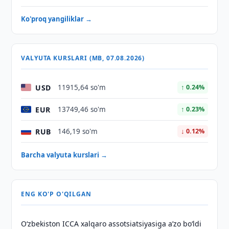
Ko'proq yangiliklar →
VALYUTA KURSLARI (MB, 07.08.2026)
USD
11915,64 so'm
↑ 0.24%
EUR
13749,46 so'm
↑ 0.23%
RUB
146,19 so'm
↓ 0.12%
Barcha valyuta kurslari →
ENG KO'P O'QILGAN
O‘zbekiston ICCA xalqaro assotsiatsiyasiga aʼzo bo‘ldi