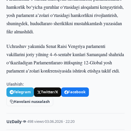
hamkorlik boʻyicha guruhlar oʻrtasidagi aloqalarni kengaytirish,
yosh parlament aʼzolari oʻrtasidagi hamkorlikni rivojlantirish,
shuningdek, hududlararo sheriklikni mustahkamlash yuzasidan
fikr almashildi.
Uchrashuv yakunida Senat Raisi Vengriya parlamenti
vakillarini joriy yilning 4–6-sentabr kunlari Samarqand shahrida
oʻtkaziladigan Parlamentlararo ittifoqning 12-Global yosh
parlament aʼzolari konferensiyasida ishtirok etishga taklif etdi.
Ulashish:
Telegram
Twitter/X
Facebook
Havolani nusxalash
UzDaily
·
👁 498 views
·
03.06.2026 · 22:20