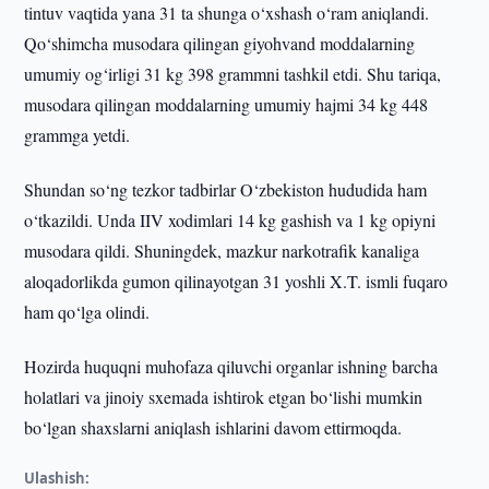
tintuv vaqtida yana 31 ta shunga o‘xshash o‘ram aniqlandi.
Qo‘shimcha musodara qilingan giyohvand moddalarning
umumiy og‘irligi 31 kg 398 grammni tashkil etdi. Shu tariqa,
musodara qilingan moddalarning umumiy hajmi 34 kg 448
grammga yetdi.
Shundan so‘ng tezkor tadbirlar O‘zbekiston hududida ham
o‘tkazildi. Unda IIV xodimlari 14 kg gashish va 1 kg opiyni
musodara qildi. Shuningdek, mazkur narkotrafik kanaliga
aloqadorlikda gumon qilinayotgan 31 yoshli X.T. ismli fuqaro
ham qo‘lga olindi.
Hozirda huquqni muhofaza qiluvchi organlar ishning barcha
holatlari va jinoiy sxemada ishtirok etgan bo‘lishi mumkin
bo‘lgan shaxslarni aniqlash ishlarini davom ettirmoqda.
Ulashish: