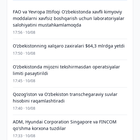
FAO va Yevropa Ittifoqi O‘zbekistonda xavfli kimyoviy
moddalarni xavfsiz boshqarish uchun laboratoriyalar
salohiyatini mustahkamlamoqda
17:56 · 10/08
O‘zbekistonning xalqaro zaxiralari $64,3 mlrdga yetdi
17:50 · 10/08
O‘zbekistonda mijozni tekshirmasdan operatsiyalar
limiti pasaytirildi
17:45 · 10/08
Qozog‘iston va O‘zbekiston transchegaraviy suvlar
hisobini raqamlashtiradi
17:40 · 10/08
ADM, Hyundai Corporation Singapore va FINCOM
qo'shma korxona tuzdilar
17:33 · 10/08