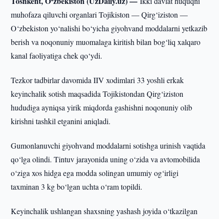
Toshkent, O‘zbekiston (UzDaily.uz) —
Ikki davlat huquqni
muhofaza qiluvchi organlari Tojikiston — Qirg‘iziston —
O‘zbekiston yo‘nalishi bo‘yicha giyohvand moddalarni yetkazib
berish va noqonuniy muomalaga kiritish bilan bog‘liq xalqaro
kanal faoliyatiga chek qo‘ydi.
Tezkor tadbirlar davomida IIV xodimlari 33 yoshli erkak
keyinchalik sotish maqsadida Tojikistondan Qirg‘iziston
hududiga ayniqsa yirik miqdorda gashishni noqonuniy olib
kirishni tashkil etganini aniqladi.
Gumonlanuvchi giyohvand moddalarni sotishga urinish vaqtida
qo‘lga olindi. Tintuv jarayonida uning o‘zida va avtomobilida
o‘ziga xos hidga ega modda solingan umumiy og‘irligi
taxminan 3 kg bo‘lgan uchta o‘ram topildi.
Keyinchalik ushlangan shaxsning yashash joyida o‘tkazilgan