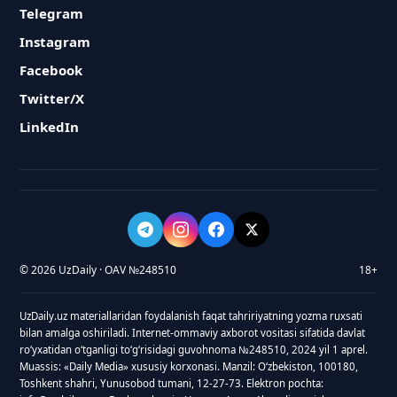
Telegram
Instagram
Facebook
Twitter/X
LinkedIn
© 2026 UzDaily · OAV №248510
18+
UzDaily.uz materiallaridan foydalanish faqat tahririyatning yozma ruxsati
bilan amalga oshiriladi. Internet-ommaviy axborot vositasi sifatida davlat
roʻyxatidan oʻtganligi toʻgʻrisidagi guvohnoma №248510, 2024 yil 1 aprel.
Muassis: «Daily Media» xususiy korxonasi. Manzil: Oʻzbekiston, 100180,
Toshkent shahri, Yunusobod tumani, 12-27-73. Elektron pochta: