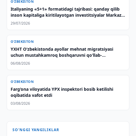
O‘ZBEKISTON
Italiyaning «5+1» formatidagi tajribasi: qanday qilib
inson kapitaliga kiritilayotgan investitsiyalar Markaziy
Osiyo bilan strategik sheriklikning asosiga
29/07/2026
aylanmoqda
O‘ZBEKISTON
YXHT O‘zbekistonda ayollar mehnat migratsiyasi
uchun mustahkamroq boshqaruvni qo‘llab-
quvvatlaydi
06/08/2026
O‘ZBEKISTON
Farg‘ona viloyatida YPX inspektori bosib ketilishi
oqibatida vafot etdi
03/08/2026
SO'NGGI YANGILIKLAR