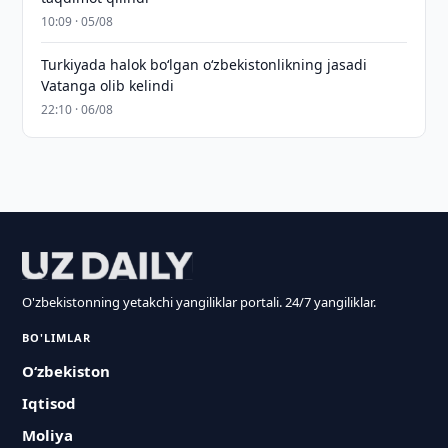
10:09 · 05/08
Turkiyada halok bo‘lgan o‘zbekistonlikning jasadi
Vatanga olib kelindi
22:10 · 06/08
O'zbekistonning yetakchi yangiliklar portali. 24/7 yangiliklar.
BO'LIMLAR
O‘zbekiston
Iqtisod
Moliya