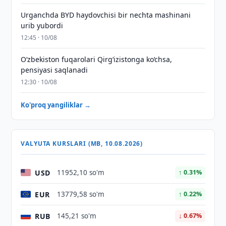
Urganchda BYD haydovchisi bir nechta mashinani
urib yubordi
12:45 · 10/08
O‘zbekiston fuqarolari Qirg‘izistonga ko‘chsa,
pensiyasi saqlanadi
12:30 · 10/08
Ko'proq yangiliklar →
VALYUTA KURSLARI (MB, 10.08.2026)
USD
11952,10 so'm
↑ 0.31%
EUR
13779,58 so'm
↑ 0.22%
RUB
145,21 so'm
↓ 0.67%