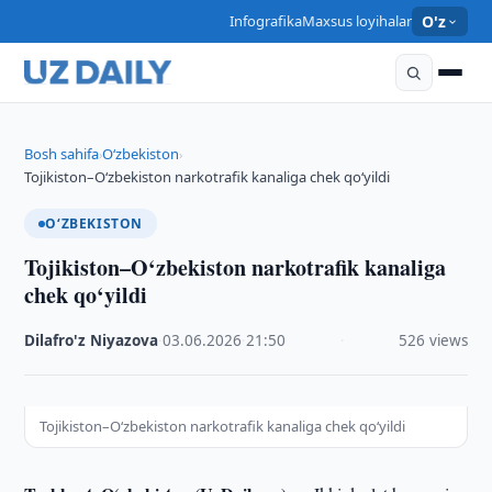
Infografika
Maxsus loyihalar
O'z
Bosh sahifa
O‘zbekiston
›
›
Tojikiston–O‘zbekiston narkotrafik kanaliga chek qo‘yildi
O‘ZBEKISTON
Tojikiston–O‘zbekiston narkotrafik kanaliga
chek qo‘yildi
Dilafro'z Niyazova
·
03.06.2026
·
21:50
·
526 views
Tojikiston–O‘zbekiston narkotrafik kanaliga chek qo‘yildi