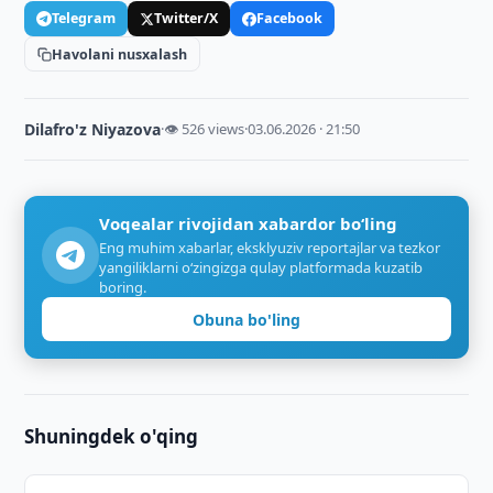
Telegram
Twitter/X
Facebook
Havolani nusxalash
Dilafro'z Niyazova
·
👁 526 views
·
03.06.2026 · 21:50
Voqealar rivojidan xabardor bo‘ling
Eng muhim xabarlar, eksklyuziv reportajlar va tezkor
yangiliklarni o‘zingizga qulay platformada kuzatib
boring.
Obuna bo'ling
Shuningdek o'qing