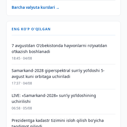
Barcha valyuta kurslari →
ENG KO'P O'QILGAN
7 avgustdan O‘zbekistonda hayvonlarni ro‘yxatdan
o‘tkazish boshlanadi
18:45 · 04/08
Samarkand-2028 giperspektral sun’iy yo‘ldoshi 5-
avgust kuni orbitaga uchiriladi
17:37 · 04/08
LIVE: «Samarkand-2028» sun’iy yo‘ldoshining
uchirilishi
06:58 · 05/08
Prezidentga kadastr tizimini isloh qilish bo'yicha
taqdimot qilindi