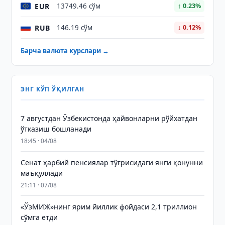
EUR
13749.46 сўм
↑ 0.23%
RUB
146.19 сўм
↓ 0.12%
Барча валюта курслари →
ЭНГ КЎП ЎҚИЛГАН
7 августдан Ўзбекистонда ҳайвонларни рўйхатдан
ўтказиш бошланади
18:45 · 04/08
Сенат ҳарбий пенсиялар тўғрисидаги янги қонунни
маъқуллади
21:11 · 07/08
«ЎзМИЖ»нинг ярим йиллик фойдаси 2,1 триллион
сўмга етди