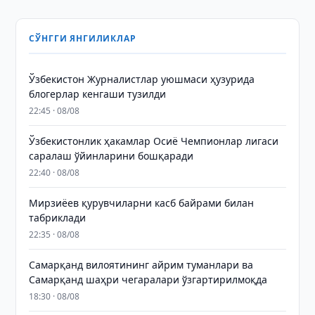
СЎНГГИ ЯНГИЛИКЛАР
Ўзбекистон Журналистлар уюшмаси ҳузурида
блогерлар кенгаши тузилди
22:45 · 08/08
Ўзбекистонлик ҳакамлар Осиё Чемпионлар лигаси
саралаш ўйинларини бошқаради
22:40 · 08/08
Мирзиёев қурувчиларни касб байрами билан
табриклади
22:35 · 08/08
Самарқанд вилоятининг айрим туманлари ва
Самарқанд шаҳри чегаралари ўзгартирилмоқда
18:30 · 08/08