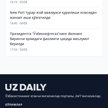
18:10 · 03/08
New Port турар-жой мажмуаси қурилиши юзасидан
жиноят иши қўзғатилди
18:40 · 04/08
Президентга “Ўзбекнефтегаз”нинг йилнинг
биринчи ярмидаги фаолияти ҳақида маълумот
берилди
17:54 · 03/08
Ўзбекистоннинг етакчи янгиликлар порталы. 24/7 янгиликлар.
БЎЛИМЛАР