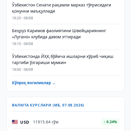
Ўзбекистон Сенати рақамли марказ тўғрисидаги
қонунни маъқуллади
18:20 · 08/08
Беҳруз Каримов фаолиятини Швейцариянинг
«Лугано» клубида давом эттиради
18:10 · 08/08
Ўзбекистонда ЙҲҚ бўйича ишларни кўриб чиқиш
тартиби ўзгариши мумкин
18:00 · 08/08
Кўпроқ янгиликлар →
ВАЛЮТА КУРСЛАРИ (МБ, 07.08.2026)
USD
11915.64 сўм
↑ 0.24%