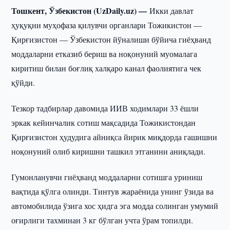
Тошкент, Ўзбекистон (UzDaily.uz) —
Икки давлат
ҳуқуқни муҳофаза қилувчи органлари Тожикистон —
Қирғизистон — Ўзбекистон йўналиши бўйича гиёҳванд
моддаларни етказиб бериш ва ноқонуний муомалага
киритиш билан боғлиқ халқаро канал фаолиятига чек
қўйди.
Тезкор тадбирлар давомида ИИВ ходимлари 33 ёшли
эркак кейинчалик сотиш мақсадида Тожикистондан
Қирғизистон ҳудудига айниқса йирик миқдорда гашишни
ноқонуний олиб киришни ташкил этганини аниқлади.
Гумонланувчи гиёҳванд моддаларни сотишга уриниш
вақтида қўлга олинди. Тинтув жараёнида унинг ўзида ва
автомобилида ўзига хос ҳидга эга модда солинган умумий
оғирлиги тахминан 3 кг бўлган учта ўрам топилди.