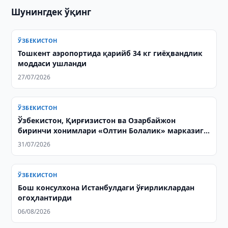
Шунингдек ўқинг
ЎЗБЕКИСТОН
Тошкент аэропортида қарийб 34 кг гиёҳвандлик
моддаси ушланди
27/07/2026
ЎЗБЕКИСТОН
Ўзбекистон, Қирғизистон ва Озарбайжон
биринчи хонимлари «Олтин Болалик» марказига
ташриф буюрди
31/07/2026
ЎЗБЕКИСТОН
Бош консулхона Истанбулдаги ўғирликлардан
огоҳлантирди
06/08/2026