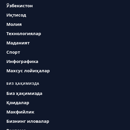
Ўзбекистон
Иқтисод
Молия
Технологиялар
Маданият
Спорт
Инфографика
Махсус лойиҳалар
БИЗ ҲАҚИМИЗДА
Биз ҳақимизда
Қоидалар
Макфийлик
Бизнинг иловалар