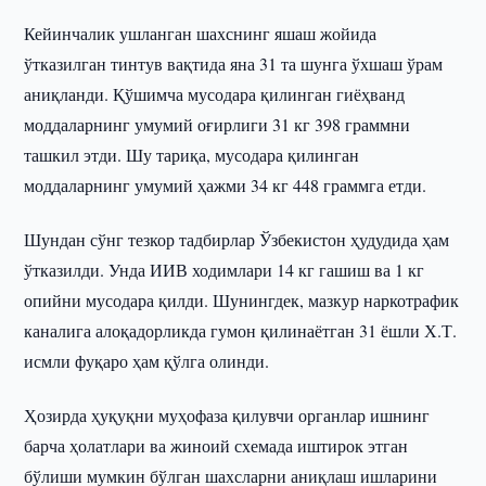
Кейинчалик ушланган шахснинг яшаш жойида
ўтказилган тинтув вақтида яна 31 та шунга ўхшаш ўрам
аниқланди. Қўшимча мусодара қилинган гиёҳванд
моддаларнинг умумий оғирлиги 31 кг 398 граммни
ташкил этди. Шу тариқа, мусодара қилинган
моддаларнинг умумий ҳажми 34 кг 448 граммга етди.
Шундан сўнг тезкор тадбирлар Ўзбекистон ҳудудида ҳам
ўтказилди. Унда ИИВ ходимлари 14 кг гашиш ва 1 кг
опийни мусодара қилди. Шунингдек, мазкур наркотрафик
каналига алоқадорликда гумон қилинаётган 31 ёшли Х.Т.
исмли фуқаро ҳам қўлга олинди.
Ҳозирда ҳуқуқни муҳофаза қилувчи органлар ишнинг
барча ҳолатлари ва жиноий схемада иштирок этган
бўлиши мумкин бўлган шахсларни аниқлаш ишларини