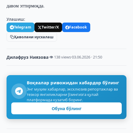
давом эттирмоқда.
Улашиш:
Telegram
Twitter/X
Facebook
Ҳаволани нусхалаш
Дилафруз Ниязова
·
👁 138 views
·
03.06.2026 · 21:50
Воқеалар ривожидан хабардор бўлинг
Энг муҳим хабарлар, эксклюзив репортажлар ва
тезкор янгиликларни ўзингизга қулай
платформада кузатиб боринг.
Обуна бўлинг