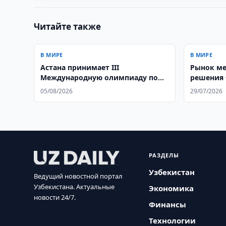
Читайте также
В МИРЕ
В МИРЕ
Астана принимает III
Рынок ме
Международную олимпиаду по
решения
искусственному интеллекту:
05/08/2026
29/07/2026
более 500 школьников из 106
стран соревнуются за звание
лучших
РАЗДЕЛЫ
Узбекистан
Ведущий новостной портал
Узбекистана. Актуальные
Экономика
новости 24/7.
Финансы
Технологии