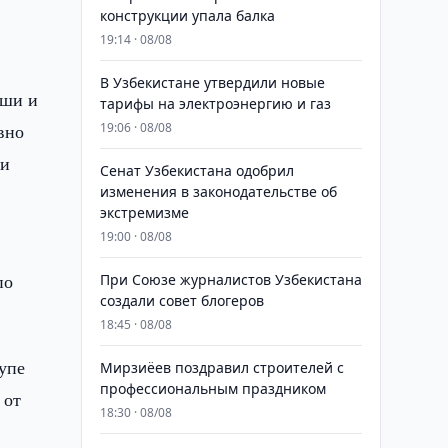
конструкции упала балка
19:14 · 08/08
В Узбекистане утвердили новые
ыши и
тарифы на электроэнергию и газ
вно
19:06 · 08/08
 и
Сенат Узбекистана одобрил
изменения в законодательстве об
экстремизме
19:00 · 08/08
по
При Союзе журналистов Узбекистана
создали совет блогеров
18:45 · 08/08
купе
Мирзиёев поздравил строителей с
профессиональным праздником
 от
18:30 · 08/08