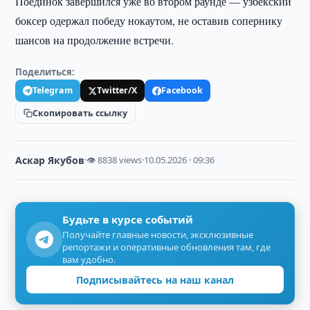
Поединок завершился уже во втором раунде — узбекский
боксер одержал победу нокаутом, не оставив сопернику
шансов на продолжение встречи.
Поделиться:
Telegram
Twitter/X
Facebook
Скопировать ссылку
Аскар Якубов
·
👁 8838 views
·
10.05.2026 · 09:36
Будьте в курсе событий
Получайте главные новости, эксклюзивные
репортажи и оперативные обновления там, где
вам удобно.
Подписывайтесь на наш канал