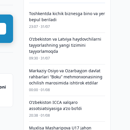
Toshkentda kichik biznesga bino va yer
bepul beriladi
23:07 · 31/07
Oʻzbekiston va Latviya haydovchilarni
tayyorlashning yangi tizimini
tayyorlamoqda
09:30 · 31/07
Markaziy Osiyo va Ozarbayjon davlat
rahbarlari “Boku” mehmonxonasining
ochilish marosimida ishtirok etdilar
oni
00:00 · 01/08
O‘zbekiston ICCA xalqaro
assotsiatsiyasiga aʼzo bo‘ldi
20:38 · 01/08
Muxlisa Masharipova U17 jahon