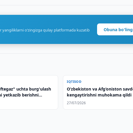
Obuna bo'ling
r yangiliklarni o‘zingizga qulay platformada kuzatib
IQTISOD
ftegaz" uchta burg'ulash
O‘zbekiston va Afg‘oniston savd
i yetkazib berishni
kengaytirishni muhokama qildi
adi
27/07/2026