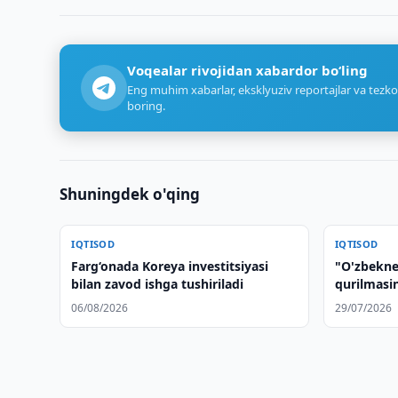
Voqealar rivojidan xabardor bo‘ling
Eng muhim xabarlar, eksklyuziv reportajlar va tezko
boring.
Shuningdek o'qing
IQTISOD
IQTISOD
Farg‘onada Koreya investitsiyasi
"O'zbekne
bilan zavod ishga tushiriladi
qurilmasin
tezlashtir
06/08/2026
29/07/2026