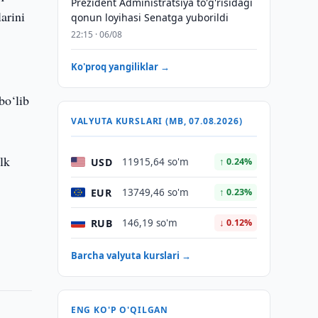
Prezident Administratsiya to'g'risidagi
larini
qonun loyihasi Senatga yuborildi
22:15 · 06/08
Ko'proq yangiliklar →
bo‘lib
VALYUTA KURSLARI (MB, 07.08.2026)
lk
USD
11915,64 so'm
↑ 0.24%
EUR
13749,46 so'm
↑ 0.23%
RUB
146,19 so'm
↓ 0.12%
Barcha valyuta kurslari →
ENG KO'P O'QILGAN