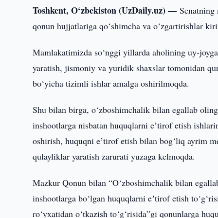
Toshkent, O‘zbekiston (UzDaily.uz) —
Senatning 
qonun hujjatlariga qo‘shimcha va o‘zgartirishlar kiri
Mamlakatimizda so‘nggi yillarda aholining uy-joyga 
yaratish, jismoniy va yuridik shaxslar tomonidan qu
bo‘yicha tizimli ishlar amalga oshirilmoqda.
Shu bilan birga, o‘zboshimchalik bilan egallab olin
inshootlarga nisbatan huquqlarni eʼtirof etish ishlari
oshirish, huquqni eʼtirof etish bilan bog‘liq ayrim 
qulayliklar yaratish zarurati yuzaga kelmoqda.
Mazkur Qonun bilan “O‘zboshimchalik bilan egallab 
inshootlarga bo‘lgan huquqlarni eʼtirof etish to‘g‘
ro‘yxatidan o‘tkazish to‘g‘risida”gi qonunlarga huquq