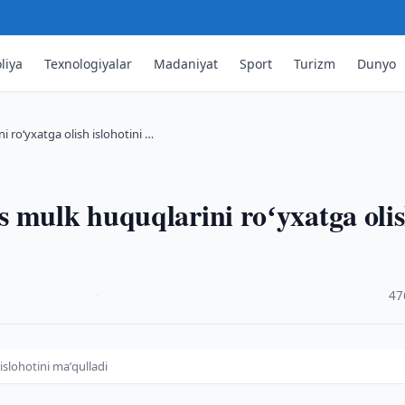
liya
Texnologiyalar
Madaniyat
Sport
Turizm
Dunyo
 roʻyxatga olish islohotini …
 mulk huquqlarini roʻyxatga oli
·
47
islohotini maʼqulladi