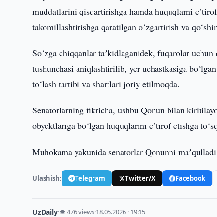
muddatlarini qisqartirishga hamda huquqlarni eʼtirof e
takomillashtirishga qaratilgan o‘zgartirish va qo‘shi
So‘zga chiqqanlar taʼkidlaganidek, fuqarolar uchun 
tushunchasi aniqlashtirilib, yer uchastkasiga bo‘lgan 
to‘lash tartibi va shartlari joriy etilmoqda.
Senatorlarning fikricha, ushbu Qonun bilan kiritila
obyektlariga bo‘lgan huquqlarini eʼtirof etishga to‘sq
Muhokama yakunida senatorlar Qonunni maʼqulladi
Ulashish:
Telegram
Twitter/X
Facebook
UzDaily
·
👁 476 views
·
18.05.2026 · 19:15