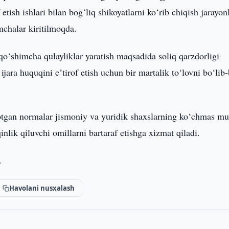
tish ishlari bilan bog‘liq shikoyatlarni ko‘rib chiqish jarayon
mchalar kiritilmoqda.
qo‘shimcha qulayliklar yaratish maqsadida soliq qarzdorligi
ijara huquqini eʼtirof etish uchun bir martalik to‘lovni bo‘lib-
yotgan normalar jismoniy va yuridik shaxslarning ko‘chmas mu
inlik qiluvchi omillarni bartaraf etishga xizmat qiladi.
.
Havolani nusxalash