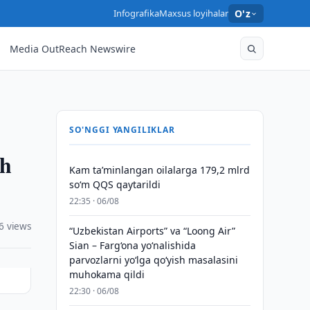
Infografika
Maxsus loyihalar
O'z
Media OutReach Newswire
SO'NGGI YANGILIKLAR
sh
Kam taʼminlangan oilalarga 179,2 mlrd
so‘m QQS qaytarildi
22:35 · 06/08
6 views
“Uzbekistan Airports” va “Loong Air”
Sian – Farg‘ona yo‘nalishida
parvozlarni yo‘lga qo‘yish masalasini
muhokama qildi
22:30 · 06/08