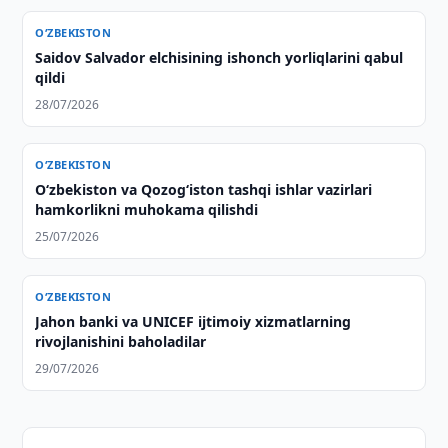
O‘ZBEKISTON
Saidov Salvador elchisining ishonch yorliqlarini qabul
qildi
28/07/2026
O‘ZBEKISTON
Oʻzbekiston va Qozogʻiston tashqi ishlar vazirlari
hamkorlikni muhokama qilishdi
25/07/2026
O‘ZBEKISTON
Jahon banki va UNICEF ijtimoiy xizmatlarning
rivojlanishini baholadilar
29/07/2026