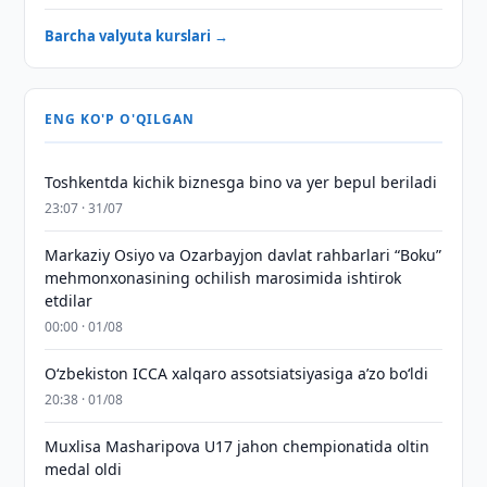
Barcha valyuta kurslari →
ENG KO'P O'QILGAN
Toshkentda kichik biznesga bino va yer bepul beriladi
23:07 · 31/07
Markaziy Osiyo va Ozarbayjon davlat rahbarlari “Boku”
mehmonxonasining ochilish marosimida ishtirok
etdilar
00:00 · 01/08
O‘zbekiston ICCA xalqaro assotsiatsiyasiga aʼzo bo‘ldi
20:38 · 01/08
Muxlisa Masharipova U17 jahon chempionatida oltin
medal oldi