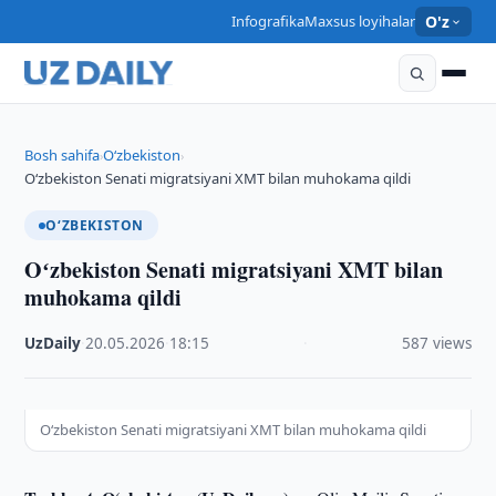
Infografika
Maxsus loyihalar
O'z
Bosh sahifa
O‘zbekiston
›
›
Oʻzbekiston Senati migratsiyani XMT bilan muhokama qildi
O‘ZBEKISTON
Oʻzbekiston Senati migratsiyani XMT bilan
muhokama qildi
UzDaily
·
20.05.2026
·
18:15
·
587 views
Oʻzbekiston Senati migratsiyani XMT bilan muhokama qildi