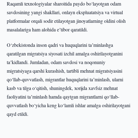
Raqamli texnologiyalar sharoitida paydo bo‘layotgan odam
savdosining yangi shakllari, onlayn ekspluatatsiya va virtual
platformalar orqali sodir etilayotgan jinoyatlarning oldini olish
masalalariga ham alohida eʼtibor qaratildi.
O‘zbekistonda inson qadri va huquqlarini taʼminlashga
qaratilgan migratsiya siyosati izchil amalga oshirilayotganini
taʼkidlandi. Jumladan, odam savdosi va noqonuniy
migratsiyaga qarshi kurashish, tartibli mehnat migratsiyasini
qo‘llab-quvvatlash, migrantlar huquqlarini taʼminlash, ularni
kasb va tilga o‘qitish, shuningdek, xorijda xavfsiz mehnat
faoliyatini taʼminlash hamda qaytgan migrantlarni qo‘llab-
quvvatlash bo‘yicha keng ko‘lamli ishlar amalga oshirilayotgani
qayd etildi.