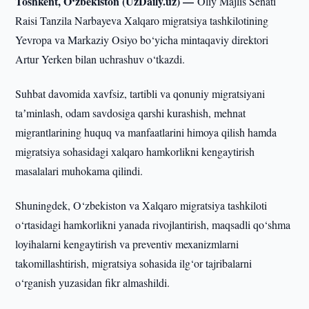
Toshkent, O‘zbekiston (UzDaily.uz) —
Oliy Majlis Senati
Raisi Tanzila Narbayeva Xalqaro migratsiya tashkilotining
Yevropa va Markaziy Osiyo bo‘yicha mintaqaviy direktori
Artur Yerken bilan uchrashuv o‘tkazdi.
Suhbat davomida xavfsiz, tartibli va qonuniy migratsiyani
taʼminlash, odam savdosiga qarshi kurashish, mehnat
migrantlarining huquq va manfaatlarini himoya qilish hamda
migratsiya sohasidagi xalqaro hamkorlikni kengaytirish
masalalari muhokama qilindi.
Shuningdek, O‘zbekiston va Xalqaro migratsiya tashkiloti
o‘rtasidagi hamkorlikni yanada rivojlantirish, maqsadli qo‘shma
loyihalarni kengaytirish va preventiv mexanizmlarni
takomillashtirish, migratsiya sohasida ilg‘or tajribalarni
o‘rganish yuzasidan fikr almashildi.