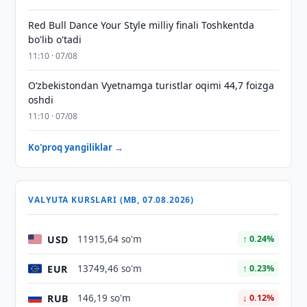
Red Bull Dance Your Style milliy finali Toshkentda
bo'lib o'tadi
11:10 · 07/08
O‘zbekistondan Vyetnamga turistlar oqimi 44,7 foizga
oshdi
11:10 · 07/08
Ko'proq yangiliklar →
VALYUTA KURSLARI (MB, 07.08.2026)
USD
11915,64 so'm
↑ 0.24%
EUR
13749,46 so'm
↑ 0.23%
RUB
146,19 so'm
↓ 0.12%