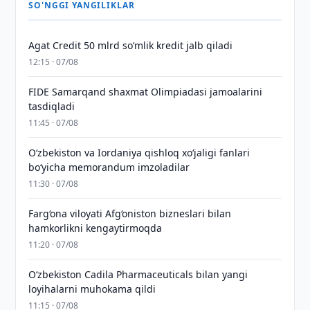
SO'NGGI YANGILIKLAR
Agat Credit 50 mlrd so‘mlik kredit jalb qiladi
12:15 · 07/08
FIDE Samarqand shaxmat Olimpiadasi jamoalarini
tasdiqladi
11:45 · 07/08
Oʻzbekiston va Iordaniya qishloq xoʻjaligi fanlari
boʻyicha memorandum imzoladilar
11:30 · 07/08
Farg‘ona viloyati Afg‘oniston bizneslari bilan
hamkorlikni kengaytirmoqda
11:20 · 07/08
Oʻzbekiston Cadila Pharmaceuticals bilan yangi
loyihalarni muhokama qildi
11:15 · 07/08