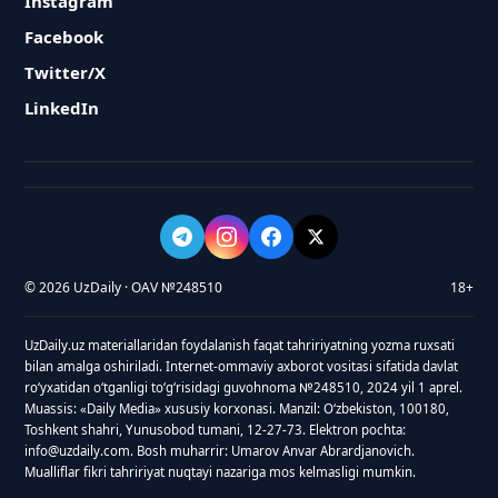
Instagram
Facebook
Twitter/X
LinkedIn
© 2026 UzDaily · OAV №248510
18+
UzDaily.uz materiallaridan foydalanish faqat tahririyatning yozma ruxsati
bilan amalga oshiriladi. Internet-ommaviy axborot vositasi sifatida davlat
roʻyxatidan oʻtganligi toʻgʻrisidagi guvohnoma №248510, 2024 yil 1 aprel.
Muassis: «Daily Media» xususiy korxonasi. Manzil: Oʻzbekiston, 100180,
Toshkent shahri, Yunusobod tumani, 12-27-73. Elektron pochta:
info@uzdaily.com. Bosh muharrir: Umarov Anvar Abrardjanovich.
Mualliflar fikri tahririyat nuqtayi nazariga mos kelmasligi mumkin.