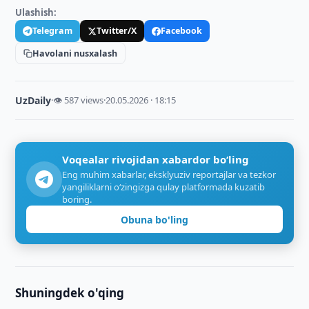
Ulashish:
Telegram
Twitter/X
Facebook
Havolani nusxalash
UzDaily
·
👁 587 views
·
20.05.2026 · 18:15
Voqealar rivojidan xabardor bo‘ling
Eng muhim xabarlar, eksklyuziv reportajlar va tezkor
yangiliklarni o‘zingizga qulay platformada kuzatib
boring.
Obuna bo'ling
Shuningdek o'qing