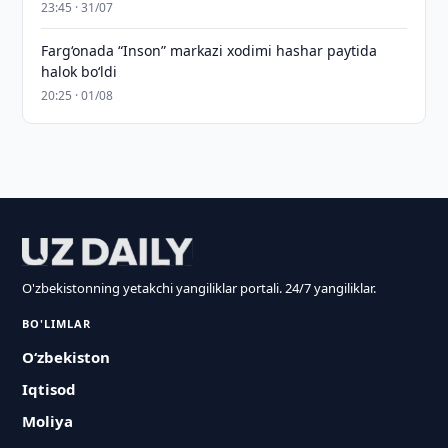
23:45 · 31/07
Farg‘onada “Inson” markazi xodimi hashar paytida
halok bo‘ldi
20:25 · 01/08
O'zbekistonning yetakchi yangiliklar portali. 24/7 yangiliklar.
BO'LIMLAR
O‘zbekiston
Iqtisod
Moliya