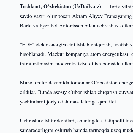
Toshkent, O‘zbekiston (UzDaily.uz) —
Joriy yiln
savdo vaziri o‘rinbosari Akram Aliyev Fransiyanin
Barle va Pyer-Pol Antonissen bilan uchrashuv o‘tkaz
"EDF" elektr energiyasini ishlab chiqarish, uzatish
hisoblanadi. Mazkur kompaniya atom energetikasi, q
infratuzilmasini modernizatsiya qilish borasida ulkan
Muzokaralar davomida tomonlar O‘zbekiston energet
qildilar. Bunda asosiy e’tibor ishlab chiqarish quvvat
yechimlarni joriy etish masalalariga qaratildi.
Uchrashuv ishtirokchilari, shuningdek, istiqbolli inve
samaradorligini oshirish hamda tarmoqda uzoq muddat