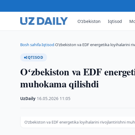
O‘zbekiston
Iqtisod
Mo
Bosh sahifa
Iqtisod
Oʻzbekiston va EDF energetika loyihalarini ri
›
›
IQTISOD
Oʻzbekiston va EDF energetik
muhokama qilishdi
UzDaily
·
16.05.2026
·
11:05
Oʻzbekiston va EDF energetika loyihalarini rivojlantirishni mu