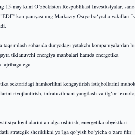
ing 15-may kuni O‘zbekiston Respublikasi Investitsiyalar, sano
g "EDF" kompaniyasining Markaziy Osiyo bo‘yicha vakillari I
di.
 va taqsimlash sohasida dunyodagi yetakchi kompaniyalardan bi
ayta tiklanuvchi energiya manbalari hamda energetika
 tajribaga ega.
ika sektoridagi hamkorlikni kengaytirish istiqbollarini muh
larini rivojlantirish, infratuzilmani yangilash va ilg‘or texnol
stitsiya loyihalarini amalga oshirish, energetika obyektlari
li strategik sheriklikni yo‘lga qo‘yish bo‘yicha o‘zaro fikr