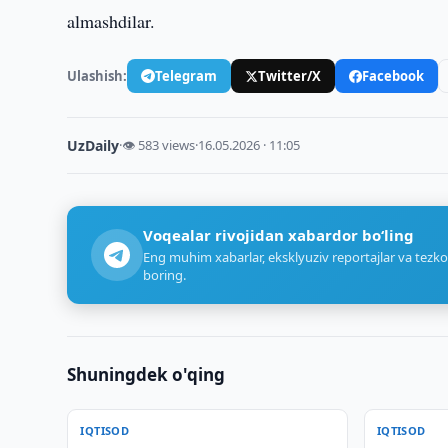
almashdilar.
Ulashish:
Telegram
Twitter/X
Facebook
UzDaily
·
👁 583 views
·
16.05.2026 · 11:05
Voqealar rivojidan xabardor bo‘ling
Eng muhim xabarlar, eksklyuziv reportajlar va tezko
boring.
Shuningdek o'qing
IQTISOD
IQTISOD