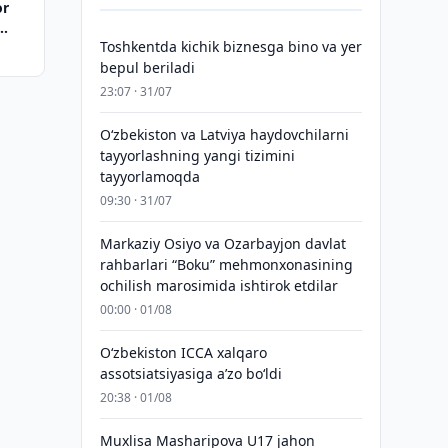
or
Toshkentda kichik biznesga bino va yer
bepul beriladi
23:07 · 31/07
Oʻzbekiston va Latviya haydovchilarni
tayyorlashning yangi tizimini
tayyorlamoqda
09:30 · 31/07
Markaziy Osiyo va Ozarbayjon davlat
rahbarlari “Boku” mehmonxonasining
ochilish marosimida ishtirok etdilar
00:00 · 01/08
O‘zbekiston ICCA xalqaro
assotsiatsiyasiga aʼzo bo‘ldi
20:38 · 01/08
Muxlisa Masharipova U17 jahon