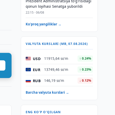
Prezident Administratsiya to'g'risidagi
qonun loyihasi Senatga yuborildi
22:15 · 06/08
Ko'proq yangiliklar →
VALYUTA KURSLARI (MB, 07.08.2026)
USD
11915,64 so'm
↑ 0.24%
EUR
13749,46 so'm
↑ 0.23%
RUB
146,19 so'm
↓ 0.12%
Barcha valyuta kurslari →
ENG KO'P O'QILGAN