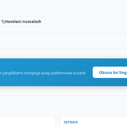
Havolani nusxalash
Obuna bo'ling
r yangiliklarni o‘zingizga qulay platformada kuzatib
IQTISOD