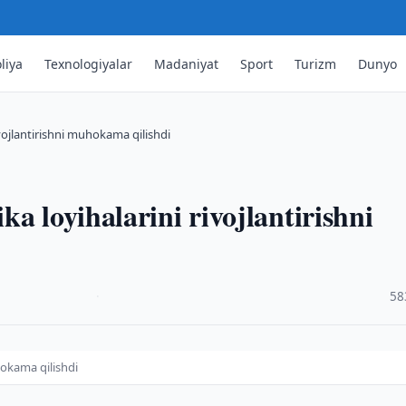
liya
Texnologiyalar
Madaniyat
Sport
Turizm
Dunyo
vojlantirishni muhokama qilishdi
a loyihalarini rivojlantirishni
·
58
hokama qilishdi