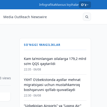
Infografika
Maxsus loyihalar
O'z
Media OutReach Newswire
SO'NGGI YANGILIKLAR
Kam taʼminlangan oilalarga 179,2 mlrd
so‘m QQS qaytarildi
22:35 · 06/08
3 views
YXHT O‘zbekistonda ayollar mehnat
migratsiyasi uchun mustahkamroq
boshqaruvni qo‘llab-quvvatlaydi
22:30 · 06/08
“Uzbekistan Airports” va “Loong Air”