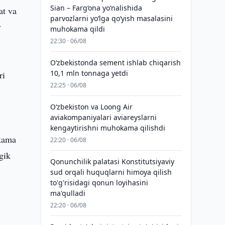
Sian – Farg‘ona yo‘nalishida
at va
parvozlarni yo‘lga qo‘yish masalasini
v
muhokama qildi
22:30 · 06/08
O‘zbekistonda sement ishlab chiqarish
10,1 mln tonnaga yetdi
ri
22:25 · 06/08
Oʻzbekiston va Loong Air
aviakompaniyalari aviareyslarni
kengaytirishni muhokama qilishdi
okama
22:20 · 06/08
ogik
Qonunchilik palatasi Konstitutsiyaviy
sud orqali huquqlarni himoya qilish
to'g'risidagi qonun loyihasini
ma'qulladi
22:20 · 06/08