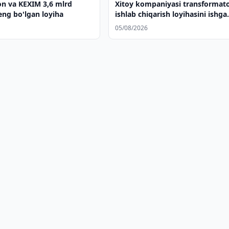
on va KEXIM 3,6 mlrd
Xitoy kompaniyasi transformat
eng bo'lgan loyiha
ishlab chiqarish loyihasini ishga
tushiradi
05/08/2026