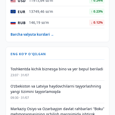
USD
11915,64 so'm
↑ 0.24%
EUR
13749,46 so'm
↑ 0.23%
RUB
146,19 so'm
↓ 0.12%
Barcha valyuta kurslari →
ENG KO'P O'QILGAN
Toshkentda kichik biznesga bino va yer bepul beriladi
23:07 · 31/07
Oʻzbekiston va Latviya haydovchilarni tayyorlashning
yangi tizimini tayyorlamoqda
09:30 · 31/07
Markaziy Osiyo va Ozarbayjon davlat rahbarlari “Boku”
mehmonxonasining ochilish marosimida ishtirok