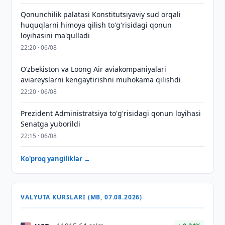
Qonunchilik palatasi Konstitutsiyaviy sud orqali
huquqlarni himoya qilish to'g'risidagi qonun
loyihasini ma'qulladi
22:20 · 06/08
Oʻzbekiston va Loong Air aviakompaniyalari
aviareyslarni kengaytirishni muhokama qilishdi
22:20 · 06/08
Prezident Administratsiya to'g'risidagi qonun loyihasi
Senatga yuborildi
22:15 · 06/08
Ko'proq yangiliklar →
VALYUTA KURSLARI (MB, 07.08.2026)