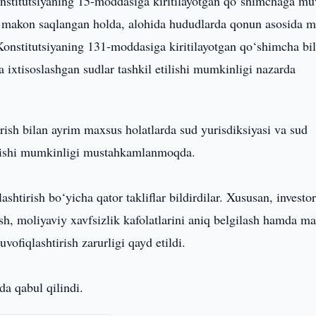
onstitutsiyaning 15-moddasiga kiritilayotgan qo‘shimchaga mu
 makon saqlangan holda, alohida hududlarda qonun asosida 
Konstitutsiyaning 131-moddasiga kiritilayotgan qo‘shimcha bi
ixtisoslashgan sudlar tashkil etilishi mumkinligi nazarda
rish bilan ayrim maxsus holatlarda sud yurisdiksiyasi va sud
ilanishi mumkinligi mustahkamlanmoqda.
shtirish bo‘yicha qator takliflar bildirdilar. Xususan, investor
sh, moliyaviy xavfsizlik kafolatlarini aniq belgilash hamda m
uvofiqlashtirish zarurligi qayd etildi.
da qabul qilindi.