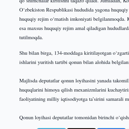
qo‘shimchalar kiritishni taqazo qiladi. Jumladan, K
O‘zbekiston Respublikasi hududida yagona huquqiy
huquqiy rejim o‘rnatish imkoniyati belgilanmoqda. 
esa maxsus huquqiy rejim amal qiladigan hududlarda 
tutilmoqda.
Shu bilan birga, 134-moddaga kiritilayotgan o‘zgarti
ishlarini yuritish tartibi qonun bilan alohida belg
Majlisda deputatlar qonun loyihasini yanada takomilla
huquqlarini himoya qilish mexanizmlarini kuchaytiri
faoliyatining milliy iqtisodiyotga ta’sirini samarali m
Qonun loyihasi deputatlar tomonidan birinchi o‘qish