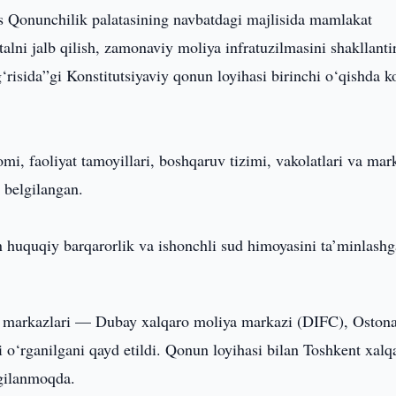
s Qonunchilik palatasining navbatdagi majlisida mamlakat
talni jalb qilish, zamonaviy moliya infratuzilmasini shakllanti
risida”gi Konstitutsiyaviy qonun loyihasi birinchi o‘qishda k
, faoliyat tamoyillari, boshqaruv tizimi, vakolatlari va mar
 belgilangan.
 huquqiy barqarorlik va ishonchli sud himoyasini ta’minlashg
 markazlari — Dubay xalqaro moliya markazi (DIFC), Oston
 o‘rganilgani qayd etildi. Qonun loyihasi bilan Toshkent xalq
lgilanmoqda.