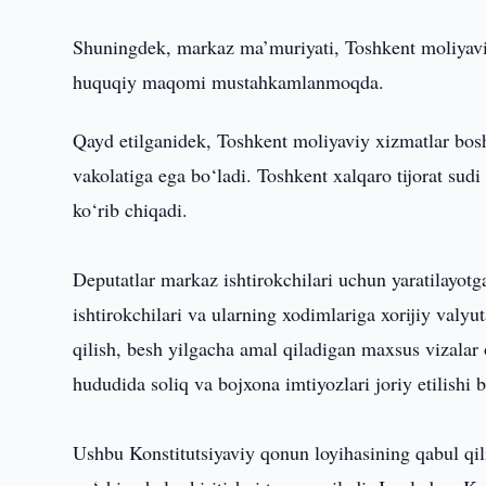
Shuningdek, markaz ma’muriyati, Toshkent moliyaviy
huquqiy maqomi mustahkamlanmoqda.
Qayd etilganidek, Toshkent moliyaviy xizmatlar boshqa
vakolatiga ega bo‘ladi. Toshkent xalqaro tijorat sudi
ko‘rib chiqadi.
Deputatlar markaz ishtirokchilari uchun yaratilayot
ishtirokchilari va ularning xodimlariga xorijiy valyut
qilish, besh yilgacha amal qiladigan maxsus vizalar 
hududida soliq va bojxona imtiyozlari joriy etilishi 
Ushbu Konstitutsiyaviy qonun loyihasining qabul qili