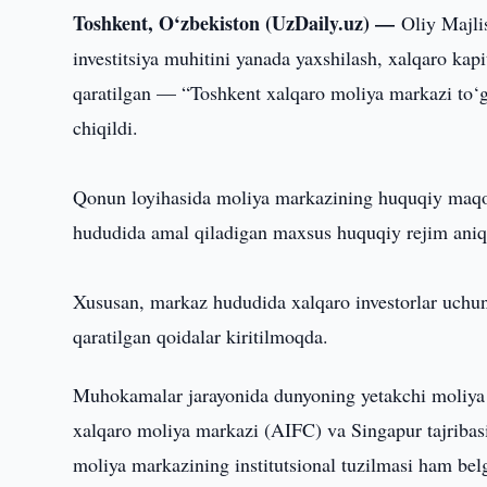
Toshkent, O‘zbekiston (UzDaily.uz) —
Oliy Majli
investitsiya muhitini yanada yaxshilash, xalqaro kapi
qaratilgan — “Toshkent xalqaro moliya markazi to‘g‘
chiqildi.
Qonun loyihasida moliya markazining huquqiy maqomi
hududida amal qiladigan maxsus huquqiy rejim aniq
Xususan, markaz hududida xalqaro investorlar uchun
qaratilgan qoidalar kiritilmoqda.
Muhokamalar jarayonida dunyoning yetakchi moliya
xalqaro moliya markazi (AIFC) va Singapur tajribasi
moliya markazining institutsional tuzilmasi ham be