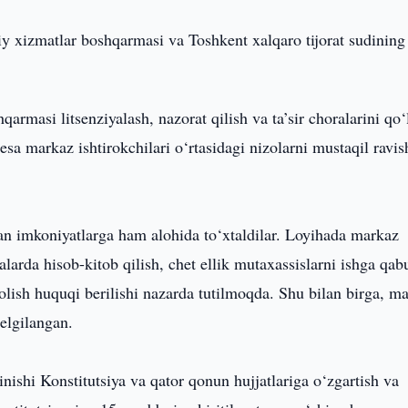
 xizmatlar boshqarmasi va Toshkent xalqaro tijorat sudining
rmasi litsenziyalash, nazorat qilish va ta’sir choralarini qo‘
 esa markaz ishtirokchilari o‘rtasidagi nizolarni mustaqil ravi
gan imkoniyatlarga ham alohida to‘xtaldilar. Loyihada markaz
alarda hisob-kitob qilish, chet ellik mutaxassislarni ishga qab
olish huquqi berilishi nazarda tutilmoqda. Shu bilan birga, m
belgilangan.
nishi Konstitutsiya va qator qonun hujjatlariga o‘zgartish va