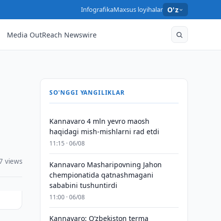
Infografika
Maxsus loyihalar
O'z
Media OutReach Newswire
SO'NGGI YANGILIKLAR
Kannavaro 4 mln yevro maosh
haqidagi mish-mishlarni rad etdi
11:15 · 06/08
7 views
Kannavaro Masharipovning Jahon
chempionatida qatnashmagani
sababini tushuntirdi
11:00 · 06/08
Kannavaro: O‘zbekiston terma