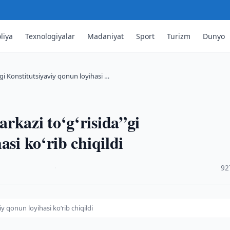
liya
Texnologiyalar
Madaniyat
Sport
Turizm
Dunyo
gi Konstitutsiyaviy qonun loyihasi …
rkazi to‘g‘risida”gi
asi ko‘rib chiqildi
·
92
iy qonun loyihasi ko‘rib chiqildi