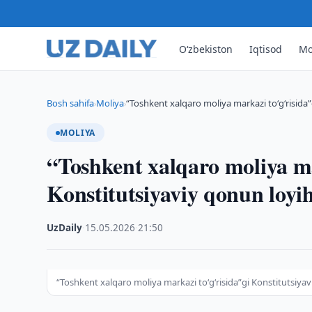
O‘zbekiston
Iqtisod
Mo
Bosh sahifa
Moliya
“Toshkent xalqaro moliya markazi to‘g‘risida”
›
›
MOLIYA
“Toshkent xalqaro moliya ma
Konstitutsiyaviy qonun loyih
UzDaily
·
15.05.2026
·
21:50
“Toshkent xalqaro moliya markazi to‘g‘risida”gi Konstitutsiyav