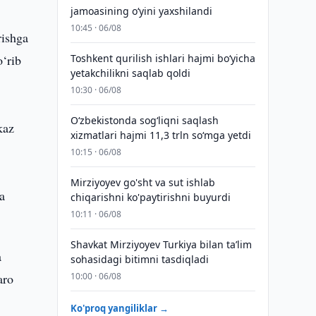
jamoasining o‘yini yaxshilandi
10:45 · 06/08
rishga
o‘rib
Toshkent qurilish ishlari hajmi bo‘yicha
yetakchilikni saqlab qoldi
10:30 · 06/08
O‘zbekistonda sog‘liqni saqlash
kaz
xizmatlari hajmi 11,3 trln so‘mga yetdi
10:15 · 06/08
Mirziyoyev go'sht va sut ishlab
a
chiqarishni ko'paytirishni buyurdi
10:11 · 06/08
Shavkat Mirziyoyev Turkiya bilan taʼlim
a
sohasidagi bitimni tasdiqladi
aro
10:00 · 06/08
Ko'proq yangiliklar →