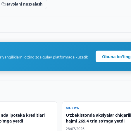
Havolani nusxalash
Obuna bo'ling
r yangiliklarni o‘zingizga qulay platformada kuzatib
MOLIYA
nda ipoteka kreditlari
O‘zbekistonda aksiyalar chiqaril
so‘mga yetdi
hajmi 269,4 trln so‘mga yetdi
28/07/2026