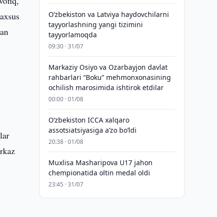
vofiq,
Oʻzbekiston va Latviya haydovchilarni
maxsus
tayyorlashning yangi tizimini
lan
tayyorlamoqda
09:30 · 31/07
Markaziy Osiyo va Ozarbayjon davlat
rahbarlari “Boku” mehmonxonasining
ochilish marosimida ishtirok etdilar
00:00 · 01/08
O‘zbekiston ICCA xalqaro
assotsiatsiyasiga aʼzo bo‘ldi
lar
20:38 · 01/08
arkaz
Muxlisa Masharipova U17 jahon
chempionatida oltin medal oldi
23:45 · 31/07