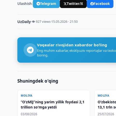
Ulashish:
Telegram
Twitter/X
Facebook
UzDaily
·
👁 927 views
·
15.05.2026 · 21:50
Voqealar rivojidan xabardor bo‘ling
Eng muhim xabarlar, eksklyuziv reportajlar va tezko
boring.
Shuningdek o'qing
MOLIYA
MOLIYA
“O‘zMIJ”ning yarim yillik foydasi 2,1
O‘zbekisto
trillion so‘mga yetdi
13,1 trln 
03/08/2026
25/07/2026