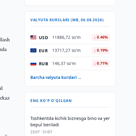
VALYUTA KURSLARI (MB, 06.08.2026)
USD
11886,72 so'm
↓ 0.46%
llash
shda
EUR
13717,27 so'm
↓ 0.19%
RUB
146,37 so'm
↓ 0.71%
Barcha valyuta kurslari →
ul
arkaz
ENG KO'P O'QILGAN
Toshkentda kichik biznesga bino va yer
bepul beriladi
23:07 · 31/07