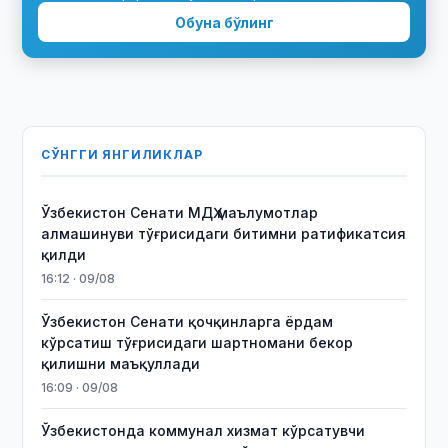
Обуна бўлинг
СЎНГГИ ЯНГИЛИКЛАР
Ўзбекистон Сенати МДҲ маълумотлар
алмашинуви тўғрисидаги битимни ратификатсия
қилди
16:12 · 09/08
Ўзбекистон Сенати қочқинларга ёрдам
кўрсатиш тўғрисидаги шартномани бекор
қилишни маъқуллади
16:09 · 09/08
Ўзбекистонда коммунал хизмат кўрсатувчи