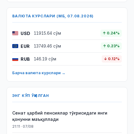
ВАЛЮТА КУРСЛАРИ (МБ, 07.08.2026)
USD
11915.64 сўм
↑ 0.24%
EUR
13749.46 сўм
↑ 0.23%
RUB
146.19 сўм
↓ 0.12%
Барча валюта курслари →
ЭНГ КЎП ЎҚИЛГАН
Сенат ҳарбий пенсиялар тўғрисидаги янги
қонунни маъқуллади
21:11 · 07/08