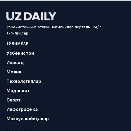
Ўзбекистоннинг етакчи янгиликлар порталы. 24/7
янгиликлар.
БЎЛИМЛАР
Ўзбекистон
Иқтисод
Молия
Технологиялар
Маданият
Спорт
Инфографика
Махсус лойиҳалар