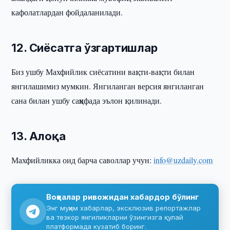
кафолатлардан фойдаланилади.
12. Сиёсатга ўзгартишлар
Биз ушбу Махфийлик сиёсатини вақти-вақти билан
янгилашимиз мумкин. Янгиланган версия янгиланган
сана билан ушбу саҳифада эълон қилинади.
13. Алоқа
Махфийликка оид барча саволлар учун:
info@uzdaily.com
Воқеалар ривожидан хабардор бўлинг
Энг муҳим хабарлар, эксклюзив репортажлар
ва тезкор янгиликларни ўзингизга қулай
платформада кузатиб боринг.