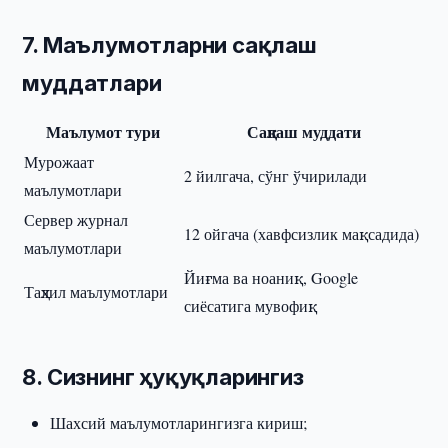
7. Маълумотларни сақлаш
муддатлари
Маълумот тури
Сақлаш муддати
Мурожаат
2 йилгача, сўнг ўчирилади
маълумотлари
Сервер журнал
12 ойгача (хавфсизлик мақсадида)
маълумотлари
Йиғма ва ноаниқ, Google
Таҳлил маълумотлари
сиёсатига мувофиқ
8. Сизнинг ҳуқуқларингиз
Шахсий маълумотларингизга кириш;