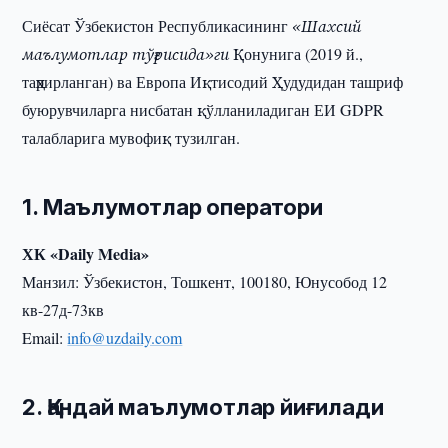
Сиёсат Ўзбекистон Республикасининг
«Шахсий
маълумотлар тўғрисида»ги
Қонунига (2019 й.,
таҳрирланган) ва Европа Иқтисодий Ҳудудидан ташриф
буюрувчиларга нисбатан қўлланиладиган ЕИ GDPR
талабларига мувофиқ тузилган.
1. Маълумотлар оператори
ХК «Daily Media»
Манзил: Ўзбекистон, Тошкент, 100180, Юнусобод 12
кв-27д-73кв
Email:
info@uzdaily.com
2. Қандай маълумотлар йиғилади