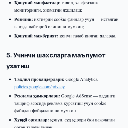
Қонуний манфаатлар:
таҳлил, хавфсизлик
мониторинги, хизматни яхшилаш;
Розилик:
ихтиёрий cookie-файллар учун — исталган
вақтда қайтариб олиниши мумкин;
Қонуний мажбурият:
қонун талаб қилган ҳолларда.
5. Учинчи шахсларга маълумот
узатиш
Таҳлил провайдерлари:
Google Analytics.
policies.google.com/privacy
.
Реклама ҳамкорлари:
Google AdSense — олдинги
ташриф асосида реклама кўрсатиш учун cookie-
файлдан фойдаланиши мумкин.
Ҳуқуқий органлар:
қонун, суд қарори ёки ваколатли
орган талаби билан.