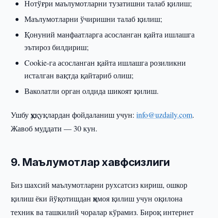
Нотўғри маълумотларни тузатишни талаб қилиш;
Маълумотларни ўчиришни талаб қилиш;
Қонуний манфаатларга асосланган қайта ишлашга
эътироз билдириш;
Cookie-га асосланган қайта ишлашга розиликни
исталган вақтда қайтариб олиш;
Ваколатли орган олдида шикоят қилиш.
Ушбу ҳуқуқлардан фойдаланиш учун:
info@uzdaily.com
.
Жавоб муддати — 30 кун.
9. Маълумотлар хавфсизлиги
Биз шахсий маълумотларни рухсатсиз кириш, ошкор
қилиш ёки йўқотишдан ҳимоя қилиш учун оқилона
техник ва ташкилий чоралар кўрамиз. Бироқ интернет