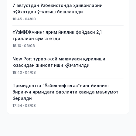
7 августдан Ўзбекистонда ҳайвонларни
рўйхатдан ўтказиш бошланади
18:45 · 04/08
«ЎзМИЖ»нинг ярим йиллик фойдаси 2,1
триллион сўмга етди
18:10 · 03/08
New Port турар-жой мажмуаси қурилиши
юзасидан жиноят иши қўзғатилди
18:40 · 04/08
Президентга “Ўзбекнефтегаз”нинг йилнинг
биринчи ярмидаги фаолияти ҳақида маълумот
берилди
17:54 · 03/08