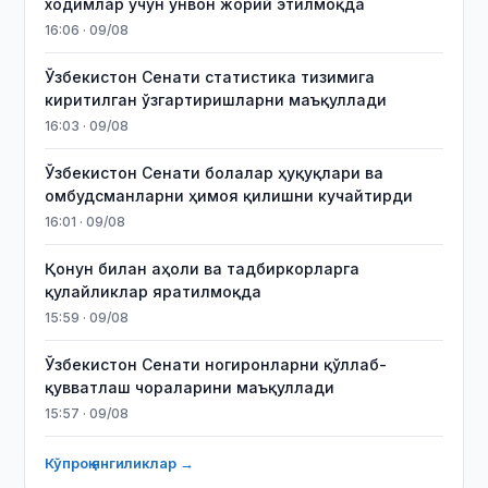
ходимлар учун унвон жорий этилмоқда
16:06 · 09/08
Ўзбекистон Сенати статистика тизимига
киритилган ўзгартиришларни маъқуллади
16:03 · 09/08
Ўзбекистон Сенати болалар ҳуқуқлари ва
омбудсманларни ҳимоя қилишни кучайтирди
16:01 · 09/08
Қонун билан аҳоли ва тадбиркорларга
қулайликлар яратилмоқда
15:59 · 09/08
Ўзбекистон Сенати ногиронларни қўллаб-
қувватлаш чораларини маъқуллади
15:57 · 09/08
Кўпроқ янгиликлар →