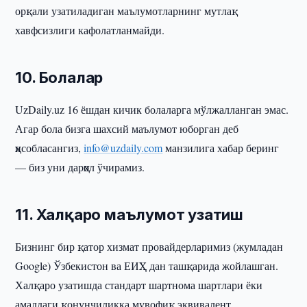
орқали узатиладиган маълумотларнинг мутлақ
хавфсизлиги кафолатланмайди.
10. Болалар
UzDaily.uz 16 ёшдан кичик болаларга мўлжалланган эмас.
Агар бола бизга шахсий маълумот юборган деб
ҳисобласангиз,
info@uzdaily.com
манзилига хабар беринг
— биз уни дарҳол ўчирамиз.
11. Халқаро маълумот узатиш
Бизнинг бир қатор хизмат провайдерларимиз (жумладан
Google) Ўзбекистон ва ЕИҲ дан ташқарида жойлашган.
Халқаро узатишда стандарт шартнома шартлари ёки
амалдаги қонунчиликка мувофиқ эквивалент