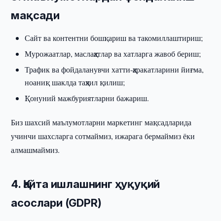
мақсади
Сайт ва контентни бошқариш ва такомиллаштириш;
Мурожаатлар, маслаҳатлар ва хатларга жавоб бериш;
Трафик ва фойдаланувчи хатти-ҳаракатларини йиғма,
ноаниқ шаклда таҳлил қилиш;
Қонуний мажбуриятларни бажариш.
Биз шахсий маълумотларни маркетинг мақсадларида
учинчи шахсларга сотмаймиз, ижарага бермаймиз ёки
алмашмаймиз.
4. Қайта ишлашнинг ҳуқуқий
асослари (GDPR)