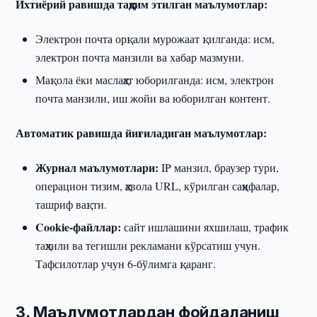
Ихтиёрий равишда тақдим этилган маълумотлар:
Электрон почта орқали мурожаат қилганда: исм,
электрон почта манзили ва хабар мазмуни.
Мақола ёки маслаҳат юборилганда: исм, электрон
почта манзили, иш жойи ва юборилган контент.
Автоматик равишда йиғиладиган маълумотлар:
Журнал маълумотлари:
IP манзил, браузер тури,
операцион тизим, ҳавола URL, кўрилган саҳифалар,
ташриф вақти.
Cookie-файллар:
сайт ишлашини яхшилаш, трафик
таҳлили ва тегишли рекламани кўрсатиш учун.
Тафсилотлар учун 6-бўлимга қаранг.
3. Маълумотлардан фойдаланиш