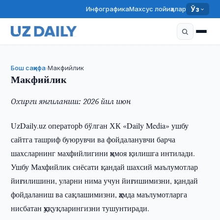
Инфографика
Махсус лойиҳалар
Ўз
Бош саҳифа
Макфийлик
›
Макфийлик
Охирги янгиланиш: 2026 йил июн
UzDaily.uz операторb бўлган ХК «Daily Media» ушбу
сайтга ташриф буюрувчи ва фойдаланувчи барча
шахсларнинг махфийлигини ҳимоя қилишга интилади.
Ушбу Махфийлик сиёсати қандай шахсий маълумотлар
йиғилишини, уларни нима учун йиғишимизни, қандай
фойдаланиш ва сақлашимизни, ҳамда маълумотларга
нисбатан ҳуқуқларингизни тушунтиради.