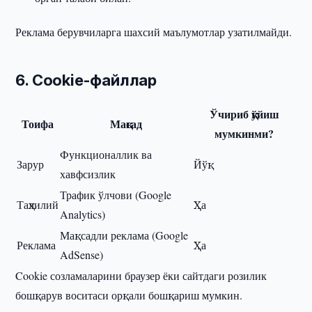
Реклама берувчиларга шахсий маълумотлар узатилмайди.
6. Cookie-файллар
Ўчириб қўйиш
Тоифа
Мақсад
мумкинми?
Функционаллик ва
Зарур
Йўқ
хавфсизлик
Трафик ўлчови (Google
Таҳлилий
Ҳа
Analytics)
Мақсадли реклама (Google
Реклама
Ҳа
AdSense)
Cookie созламаларини браузер ёки сайтдаги розилик
бошқарув воситаси орқали бошқариш мумкин.