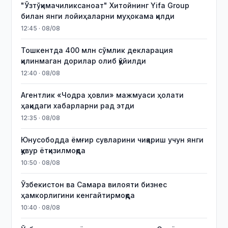
"Ўзтўқимачиликсаноат" Хитойнинг Yifa Group
билан янги лойиҳаларни муҳокама қилди
12:45 · 08/08
Тошкентда 400 млн сўмлик декларация
қилинмаган дорилар олиб қўйилди
12:40 · 08/08
Агентлик «Чодра ҳовли» мажмуаси ҳолати
ҳақидаги хабарларни рад этди
12:35 · 08/08
Юнусободда ёмғир сувларини чиқариш учун янги
қувур ётқизилмоқда
10:50 · 08/08
Ўзбекистон ва Самара вилояти бизнес
ҳамкорлигини кенгайтирмоқда
10:40 · 08/08