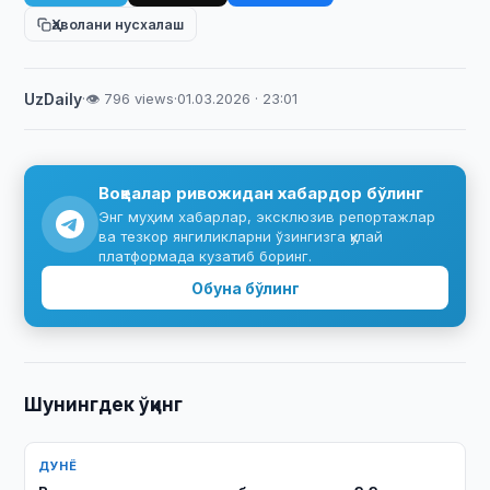
Ҳаволани нусхалаш
UzDaily
·
👁 796 views
·
01.03.2026 · 23:01
Воқеалар ривожидан хабардор бўлинг
Энг муҳим хабарлар, эксклюзив репортажлар
ва тезкор янгиликларни ўзингизга қулай
платформада кузатиб боринг.
Обуна бўлинг
Шунингдек ўқинг
ДУНЁ