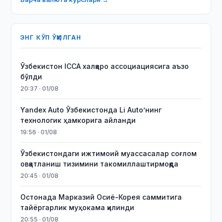
ЭНГ КЎП ЎҚИЛГАН
Ўзбекистон ICCA халқаро ассоциациясига аъзо
бўлди
20:37 · 01/08
Yandex Auto Ўзбекистонда Li Auto’нинг
технологик ҳамкорига айланди
19:56 · 01/08
Ўзбекистондаги ижтимоий муассасалар соғлом
овқатланиш тизимини такомиллаштирмоқда
20:45 · 01/08
Остонада Марказий Осиё-Корея саммитига
тайёргарлик муҳокама қилинди
20:55 · 01/08