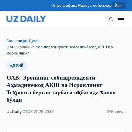
Инфографика
Махсус лойиҳалар
Ўз
Бош саҳифа
Дунё
›
›
ОАВ: Эроннинг собиқ президенти Аҳмадинежод АҚШ ва
Исроилнинг …
ДУНЁ
ОАВ: Эроннинг собиқ президенти
Аҳмадинежод АҚШ ва Исроилнинг
Теҳронга берган зарбаси оқибатида ҳалок
бўлди
UzDaily
·
01.03.2026
·
23:01
·
796 views