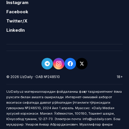
Instagram
Facebook
Twitter/X
LinkedIn
© 2026 UzDaily · ОАВ №248510
18+
UzDaily.uz материалларидан фойдаланиш фақат таҳририятнинг ёзма
рухсати билан амалга оширилади. Интернет-оммавий ахборот
воситаси сифатида давлат рўйхатидан ўтганлиги тўғрисидаги
гувоҳнома №248510, 2024 йил 1 апрель. Муассис: «Daily Media»
хусусий корхонаси. Манзил: Ўзбекистон, 100180, Тошкент шаҳри,
Юнусобод тумани, 12-27-73. Электрон почта: info@uzdaily.com. Бош
муҳаррир: Умаров Анвар Абрарджанович. Муаллифлар фикри