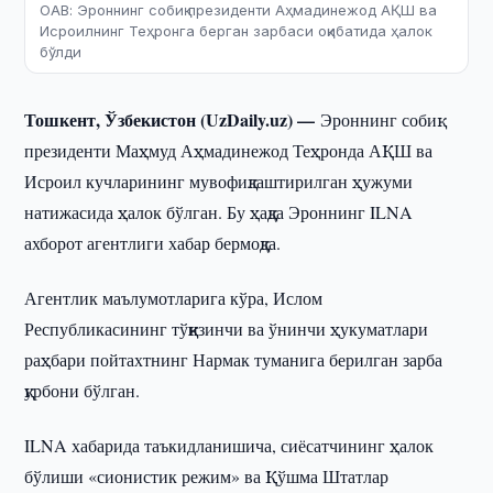
ОАВ: Эроннинг собиқ президенти Аҳмадинежод АҚШ ва
Исроилнинг Теҳронга берган зарбаси оқибатида ҳалок
бўлди
Тошкент, Ўзбекистон (UzDaily.uz) —
Эроннинг собиқ
президенти Маҳмуд Аҳмадинежод Теҳронда АҚШ ва
Исроил кучларининг мувофиқлаштирилган ҳужуми
натижасида ҳалок бўлган. Бу ҳақда Эроннинг ILNA
ахборот агентлиги хабар бермоқда.
Агентлик маълумотларига кўра, Ислом
Республикасининг тўққизинчи ва ўнинчи ҳукуматлари
раҳбари пойтахтнинг Нармак туманига берилган зарба
қурбони бўлган.
ILNA хабарида таъкидланишича, сиёсатчининг ҳалок
бўлиши «сионистик режим» ва Қўшма Штатлар