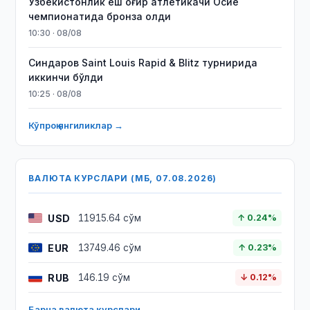
Ўзбекистонлик ёш оғир атлетикачи Осиё
чемпионатида бронза олди
10:30 · 08/08
Синдаров Saint Louis Rapid & Blitz турнирида
иккинчи бўлди
10:25 · 08/08
Кўпроқ янгиликлар →
ВАЛЮТА КУРСЛАРИ (МБ, 07.08.2026)
USD
11915.64 сўм
↑ 0.24%
EUR
13749.46 сўм
↑ 0.23%
RUB
146.19 сўм
↓ 0.12%
Барча валюта курслари →