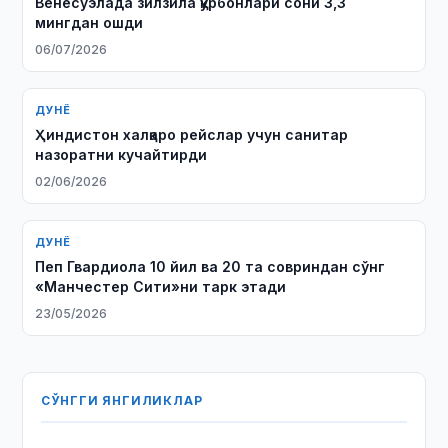
Венесуэлада зилзила қурбонлари сони 3,3
мингдан ошди
06/07/2026
ДУНЁ
Ҳиндистон халқаро рейслар учун санитар
назоратни кучайтирди
02/06/2026
ДУНЁ
Пеп Гвардиола 10 йил ва 20 та совриндан сўнг
«Манчестер Сити»ни тарк этади
23/05/2026
СЎНГГИ ЯНГИЛИКЛАР