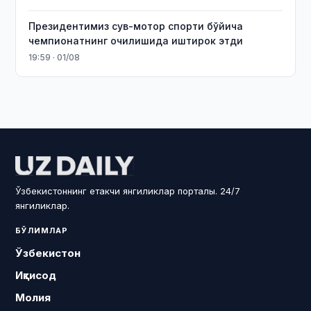
Президентимиз сув-мотор спорти бўйича
чемпионатнинг очилишида иштирок этди
19:59 · 01/08
Ўзбекистоннинг етакчи янгиликлар порталы. 24/7
янгиликлар.
БЎЛИМЛАР
Ўзбекистон
Иқтисод
Молия