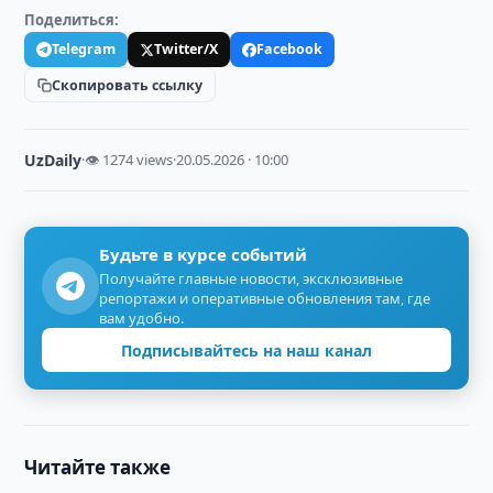
Поделиться:
Telegram
Twitter/X
Facebook
Скопировать ссылку
UzDaily
·
👁 1274 views
·
20.05.2026 · 10:00
Будьте в курсе событий
Получайте главные новости, эксклюзивные
репортажи и оперативные обновления там, где
вам удобно.
Подписывайтесь на наш канал
Читайте также