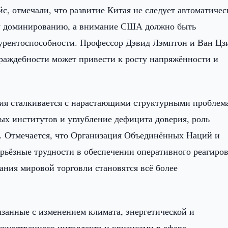
, отмечали, что развитие Китая не следует автоматичес
му доминированию, а внимание США должно быть
курентоспособности. Профессор Дэвид Лэмптон и Ван Цз
враждебности может привести к росту напряжённости и
ения сталкивается с нарастающими структурными проблем
х институтов и углубление дефицита доверия, роль
. Отмечается, что Организация Объединённых Наций и
рьёзные трудности в обеспечении оперативного реагиро
ания мировой торговли становятся всё более
язанные с изменением климата, энергетической и
скусственного интеллекта и кризисами в сфере