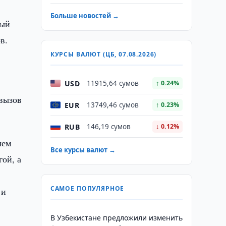
Больше новостей →
ный
в.
КУРСЫ ВАЛЮТ (ЦБ, 07.08.2026)
USD
11915,64 сумов
↑ 0.24%
 вызов
EUR
13749,46 сумов
↑ 0.23%
RUB
146,19 сумов
↓ 0.12%
чем
Все курсы валют →
гой, а
САМОЕ ПОПУЛЯРНОЕ
 и
В Узбекистане предложили изменить