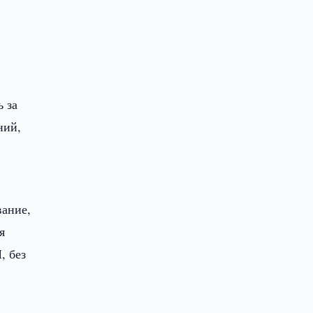
 за
ний,
вание,
я
, без