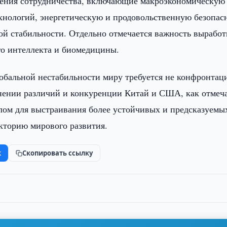
ления сотрудничества, включающие макроэкономическую
хнологий, энергетическую и продовольственную безопасн
й стабильности. Отдельно отмечается важность выработ
го интеллекта и биомедицины.
лобальной нестабильности миру требуется не конфронтаци
нении различий и конкуренции Китай и США, как отмеч
лом для выстраивания более устойчивых и предсказуемы
кторию мирового развития.
k
Скопировать ссылку