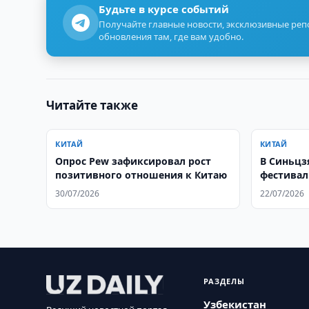
Будьте в курсе событий
Получайте главные новости, эксклюзивные ре
обновления там, где вам удобно.
Читайте также
КИТАЙ
КИТАЙ
Опрос Pew зафиксировал рост
В Синьцзя
позитивного отношения к Китаю
фестивал
30/07/2026
22/07/2026
РАЗДЕЛЫ
Узбекистан