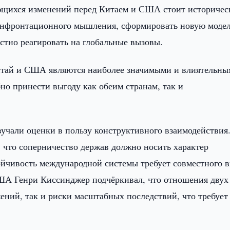
яющихся изменений перед Китаем и США стоит историче
онфронтационного мышления, сформировать новую моде
тно реагировать на глобальные вызовы.
Китай и США являются наиболее значимыми и влиятельн
бно принести выгоду как обеим странам, так и
учали оценки в пользу конструктивного взаимодействия
что соперничество держав должно носить характер
ойчивость международной системы требует совместного в
ША Генри Киссинджер подчёркивал, что отношения двух
ений, так и риски масштабных последствий, что требует