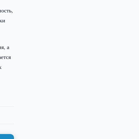
ость,
ки
я, а
ается
х