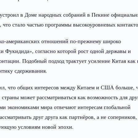
 устроил в Доме народных собраний в Пекине официаль
а, что стало частью программы высокоуровневых контакто
ско-американских отношений по-прежнему широко
и Фукидида», согласно которой рост одной державы и
онтации. Подобный подход трактует усиление Китая как
итику сдерживания.
тил, что общих интересов между Китаем и США больше, 
й страны может рассматриваться как возможность для дру
и экономиками мира отвечают интересам глобальной
ссматривать друг друга как партнёров, а не соперников,
вующую условиям новой эпохи.