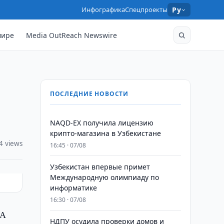
Инфографика
Спецпроекты
Ру
мире
Media OutReach Newswire
ПОСЛЕДНИЕ НОВОСТИ
NAQD-EX получила лицензию
крипто-магазина в Узбекистане
4 views
16:45 · 07/08
Узбекистан впервые примет
Международную олимпиаду по
информатике
16:30 · 07/08
ША
НДПУ осудила проверки домов и