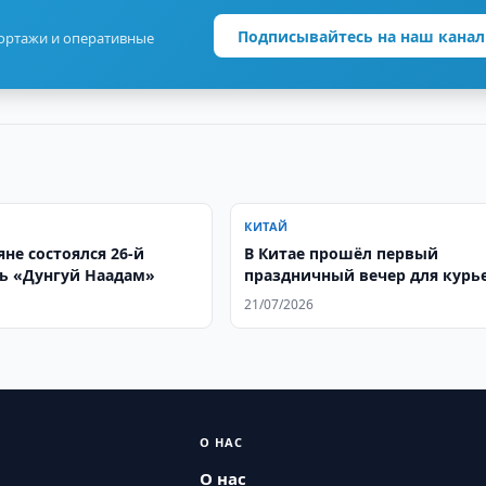
Подписывайтесь на наш канал
портажи и оперативные
КИТАЙ
не состоялся 26-й
В Китае прошёл первый
ь «Дунгуй Наадам»
праздничный вечер для курь
и других работников новых 
21/07/2026
занятости
О НАС
О нас