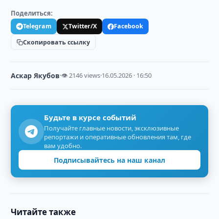
Поделиться:
Telegram
Twitter/X
Facebook
Скопировать ссылку
Аскар Якубов
·
👁 2146 views
·
16.05.2026 · 16:50
Будьте в курсе событий
Получайте главные новости, эксклюзивные
репортажи и оперативные обновления там, где
вам удобно.
Подписывайтесь на наш канал
Читайте также