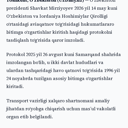
Toshkent, O‘zbekiston (UzDaily.uz) —
O‘zbekiston
prezidenti Shavkat Mirziyoyev 2026 yil 14 may kuni
O‘zbekiston va Iordaniya Hoshimiylar Qirolligi
o‘rtasidagi aviaqatnov to‘g‘risidagi hukumatlararo
bitimga o‘zgartishlar kiritish haqidagi protokolni
tasdiqlash to‘g‘risida qaror imzoladi.
Protokol 2025 yil 26 avgust kuni Samarqand shahrida
imzolangan bo‘lib, u ikki davlat hududlari va
ulardan tashqaridagi havo qatnovi to‘g‘risida 1996 yil
24 noyabrda tuzilgan asosiy bitimga o‘zgartishlar
kiritadi.
Transport vazirligi xalqaro shartnomani amaliy
jihatdan ro‘yobga chiqarish uchun masʼul vakolatli
organ etib belgilandi.