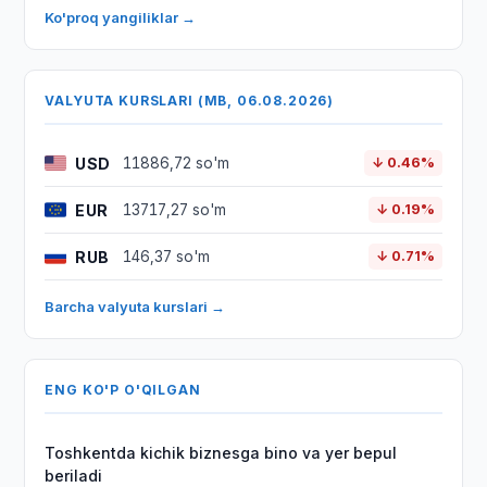
Ko'proq yangiliklar →
VALYUTA KURSLARI (MB, 06.08.2026)
USD
11886,72 so'm
↓ 0.46%
EUR
13717,27 so'm
↓ 0.19%
RUB
146,37 so'm
↓ 0.71%
Barcha valyuta kurslari →
ENG KO'P O'QILGAN
Toshkentda kichik biznesga bino va yer bepul
beriladi