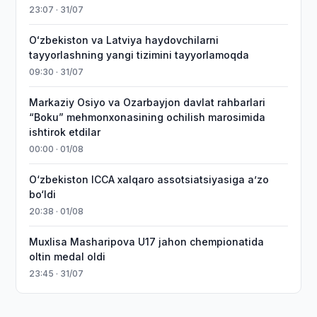
23:07 · 31/07
Oʻzbekiston va Latviya haydovchilarni
tayyorlashning yangi tizimini tayyorlamoqda
09:30 · 31/07
Markaziy Osiyo va Ozarbayjon davlat rahbarlari
“Boku” mehmonxonasining ochilish marosimida
ishtirok etdilar
00:00 · 01/08
O‘zbekiston ICCA xalqaro assotsiatsiyasiga aʼzo
bo‘ldi
20:38 · 01/08
Muxlisa Masharipova U17 jahon chempionatida
oltin medal oldi
23:45 · 31/07