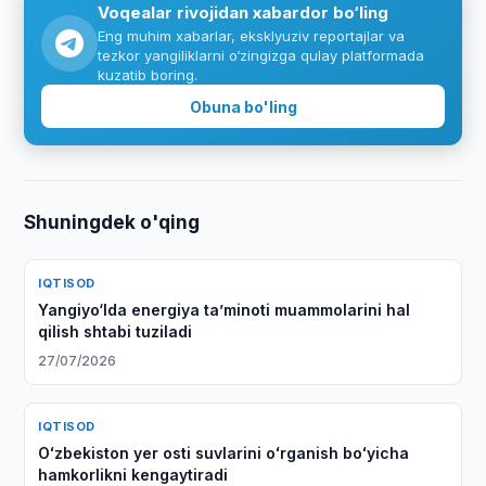
Voqealar rivojidan xabardor bo‘ling
Eng muhim xabarlar, eksklyuziv reportajlar va
tezkor yangiliklarni o‘zingizga qulay platformada
kuzatib boring.
Obuna bo'ling
Shuningdek o'qing
IQTISOD
Yangiyo‘lda energiya taʼminoti muammolarini hal
qilish shtabi tuziladi
27/07/2026
IQTISOD
Oʻzbekiston yer osti suvlarini oʻrganish boʻyicha
hamkorlikni kengaytiradi