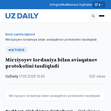
Infografika
Maxsus loyihalar
O'z
Bosh sahifa
Iqtisod
›
›
Mirziyoyev Iordaniya bilan aviaqatnov protokolini tasdiqladi
IQTISOD
Mirziyoyev Iordaniya bilan aviaqatnov
protokolini tasdiqladi
UzDaily
·
17.05.2026
·
13:40
·
520 views
Mirziyoyev Iordaniya bilan aviaqatnov protokolini tasdiqladi