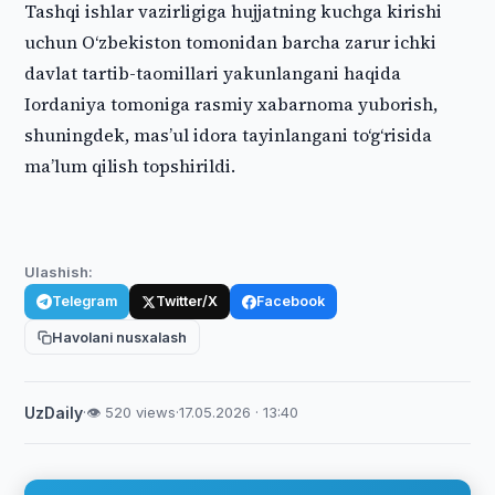
Tashqi ishlar vazirligiga hujjatning kuchga kirishi
uchun O‘zbekiston tomonidan barcha zarur ichki
davlat tartib-taomillari yakunlangani haqida
Iordaniya tomoniga rasmiy xabarnoma yuborish,
shuningdek, masʼul idora tayinlangani to‘g‘risida
maʼlum qilish topshirildi.
Ulashish:
Telegram
Twitter/X
Facebook
Havolani nusxalash
UzDaily
·
👁 520 views
·
17.05.2026 · 13:40