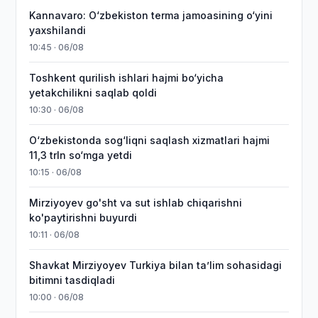
Kannavaro: O‘zbekiston terma jamoasining o‘yini
yaxshilandi
10:45 · 06/08
Toshkent qurilish ishlari hajmi bo‘yicha
yetakchilikni saqlab qoldi
10:30 · 06/08
O‘zbekistonda sog‘liqni saqlash xizmatlari hajmi
11,3 trln so‘mga yetdi
10:15 · 06/08
Mirziyoyev go'sht va sut ishlab chiqarishni
ko'paytirishni buyurdi
10:11 · 06/08
Shavkat Mirziyoyev Turkiya bilan taʼlim sohasidagi
bitimni tasdiqladi
10:00 · 06/08