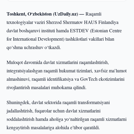
Toshkent, O‘zbekiston (UzDaily.uz) —
Raqamli
texnologiyalar vaziri Sherzod Shermatov HAUS Finlandiya
davlat boshqaruvi instituti hamda ESTDEV (Estonian Centre
for International Development) tashkilotlari vakillari bilan
qo‘shma uchrashuv o‘tkazdi.
Muloqot davomida davlat xizmatlarini raqamlashtirish,
integratsiyalashgan raqamli hukumat tizimlari, xavfsiz ma’lumot
almashinuvi, raqamli identifikatsiya va GovTech ekotizimlarini
rivojlantirish masalalari muhokama qilindi.
Shuningdek, davlat sektorida raqamli transformatsiyani
jadallashtirish, fuqarolar uchun davlat xizmatlarini
soddalashtirish hamda aholiga yo‘naltirilgan raqamli xizmatlarni
kengaytirish masalalariga alohida e’tibor qaratildi.