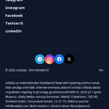
Instagram
Facebook
Twitter/X
LinkedIn
© 2026 UzDaily · OAV №248510
18+
UzDaily.uz materiallaridan foydalanish faqat tahririyatning yozma ruxsati
bilan amalga oshiriladi. Internet-ommaviy axborot vositasi sifatida davlat
roʻyxatidan oʻtganligi toʻgʻrisidagi guvohnoma №248510, 2024 yil 1 aprel.
Muassis: «Daily Media» xususiy korxonasi. Manzil: Oʻzbekiston, 100180,
Toshkent shahri, Yunusobod tumani, 12-27-73. Elektron pochta:
info@uzdaily.com. Bosh muharrir: Umarov Anvar Abrardjanovich.