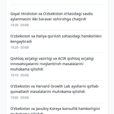
Goyal Hindiston va Oʻzbekiston oʻrtasidagi savdo
aylanmasini ikki baravar oshirishga chaqirdi
19:30 · 05/08
O'zbekiston va Italiya qurilish sohasidagi hamkorlikni
kengaytiradi
19:20 · 05/08
Qishloq xo'jaligi vazirligi va ACIR qishloq xo'jaligi
innovatsiyalarini rivojlantirish masalalarini
muhokama qilishdi
19:10 · 05/08
Oʻzbekiston va Harvard Growth Lab ayollarni qoʻllab-
quvvatlash masalalarini muhokama qilishdi
19:00 · 05/08
Oʻzbekiston va Janubiy Koreya konsullik hamkorligini
muhokama qilishdi