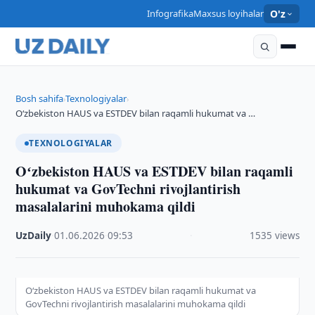
Infografika
Maxsus loyihalar
O'z
Bosh sahifa
Texnologiyalar
›
›
Oʻzbekiston HAUS va ESTDEV bilan raqamli hukumat va …
TEXNOLOGIYALAR
Oʻzbekiston HAUS va ESTDEV bilan raqamli
hukumat va GovTechni rivojlantirish
masalalarini muhokama qildi
UzDaily
·
01.06.2026
·
09:53
·
1535 views
Oʻzbekiston HAUS va ESTDEV bilan raqamli hukumat va
GovTechni rivojlantirish masalalarini muhokama qildi