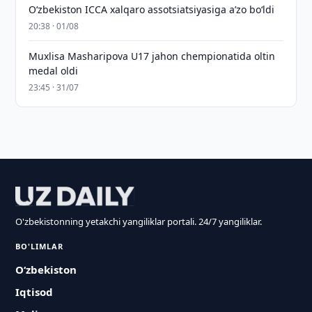
O‘zbekiston ICCA xalqaro assotsiatsiyasiga aʼzo bo‘ldi
20:38 · 01/08
Muxlisa Masharipova U17 jahon chempionatida oltin
medal oldi
23:45 · 31/07
O'zbekistonning yetakchi yangiliklar portali. 24/7 yangiliklar.
BO'LIMLAR
O‘zbekiston
Iqtisod