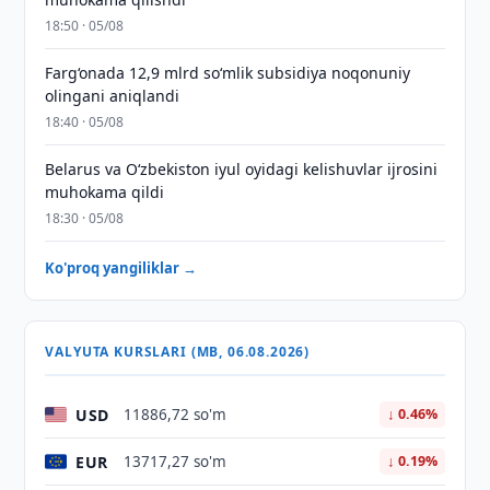
18:50 · 05/08
Farg‘onada 12,9 mlrd so‘mlik subsidiya noqonuniy
olingani aniqlandi
18:40 · 05/08
Belarus va O‘zbekiston iyul oyidagi kelishuvlar ijrosini
muhokama qildi
18:30 · 05/08
Ko'proq yangiliklar →
VALYUTA KURSLARI (MB, 06.08.2026)
USD
11886,72 so'm
↓ 0.46%
EUR
13717,27 so'm
↓ 0.19%