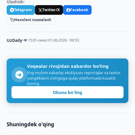
Ulashish:
Telegram
Twitter/X
Facebook
Havolani nusxalash
UzDaily
·
👁 1535 views
·
01.06.2026 · 09:53
Voqealar rivojidan xabardor bo‘ling
Eng muhim xabarlar, eksklyuziv reportajlar va tezkor
yangiliklarni o‘zingizga qulay platformada kuzatib
boring.
Obuna bo'ling
Shuningdek o'qing