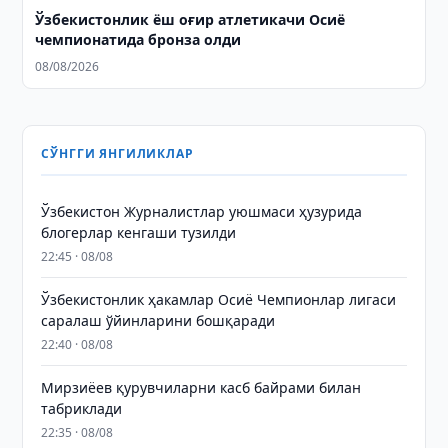
Ўзбекистонлик ёш оғир атлетикачи Осиё
чемпионатида бронза олди
08/08/2026
СЎНГГИ ЯНГИЛИКЛАР
Ўзбекистон Журналистлар уюшмаси ҳузурида
блогерлар кенгаши тузилди
22:45 · 08/08
Ўзбекистонлик ҳакамлар Осиё Чемпионлар лигаси
саралаш ўйинларини бошқаради
22:40 · 08/08
Мирзиёев қурувчиларни касб байрами билан
табриклади
22:35 · 08/08