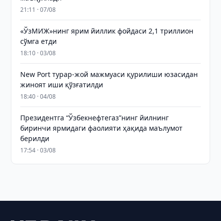
21:11 · 07/08
«ЎзМИЖ»нинг ярим йиллик фойдаси 2,1 триллион
сўмга етди
18:10 · 03/08
New Port турар-жой мажмуаси қурилиши юзасидан
жиноят иши қўзғатилди
18:40 · 04/08
Президентга “Ўзбекнефтегаз”нинг йилнинг
биринчи ярмидаги фаолияти ҳақида маълумот
берилди
17:54 · 03/08