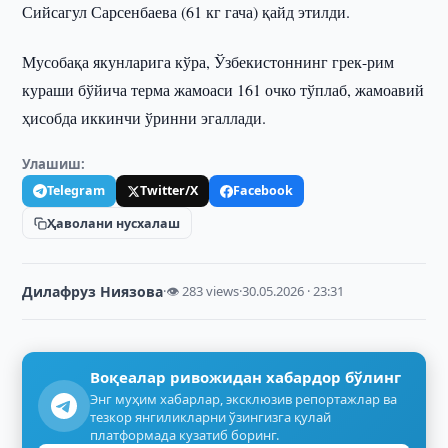
Сийсагул Сарсенбаева (61 кг гача) қайд этилди.
Мусобақа якунларига кўра, Ўзбекистоннинг грек-рим
кураши бўйича терма жамоаси 161 очко тўплаб, жамоавий
ҳисобда иккинчи ўринни эгаллади.
Улашиш:
Telegram
Twitter/X
Facebook
Ҳаволани нусхалаш
Дилафруз Ниязова
·
👁 283 views
·
30.05.2026 · 23:31
Воқеалар ривожидан хабардор бўлинг
Энг муҳим хабарлар, эксклюзив репортажлар ва
тезкор янгиликларни ўзингизга қулай
платформада кузатиб боринг.