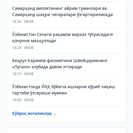
Самарқанд вилоятининг айрим туманлари ва
Самарқанд шаҳри чегаралари ўзгартирилмоқда
18:30 · 08/08
Ўзбекистон Сенати рақамли марказ тўғрисидаги
қонунни маъқуллади
18:20 · 08/08
Беҳруз Каримов фаолиятини Швейцариянинг
«Лугано» клубида давом эттиради
18:10 · 08/08
Ўзбекистонда ЙҲҚ бўйича ишларни кўриб чиқиш
тартиби ўзгариши мумкин
18:00 · 08/08
Кўпроқ янгиликлар →