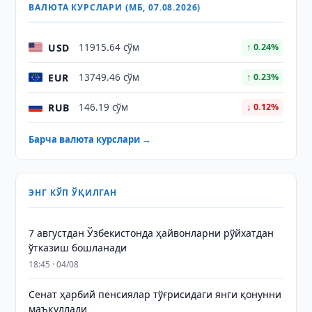
ВАЛЮТА КУРСЛАРИ (МБ, 07.08.2026)
USD
11915.64 сўм
↑ 0.24%
EUR
13749.46 сўм
↑ 0.23%
RUB
146.19 сўм
↓ 0.12%
Барча валюта курслари →
ЭНГ КЎП ЎҚИЛГАН
7 августдан Ўзбекистонда ҳайвонларни рўйхатдан
ўтказиш бошланади
18:45 · 04/08
Сенат ҳарбий пенсиялар тўғрисидаги янги қонунни
маъқуллади