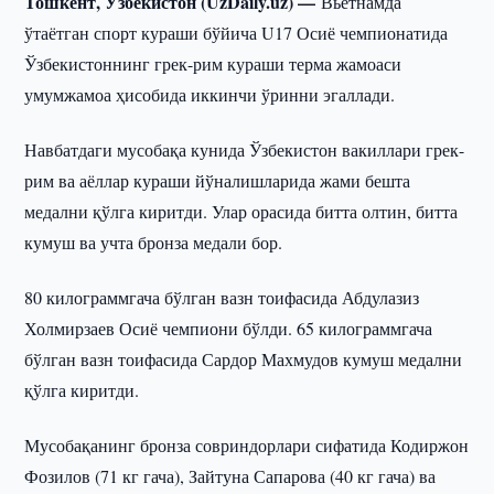
Тошкент, Ўзбекистон (UzDaily.uz) —
Вьетнамда
ўтаётган спорт кураши бўйича U17 Осиё чемпионатида
Ўзбекистоннинг грек-рим кураши терма жамоаси
умумжамоа ҳисобида иккинчи ўринни эгаллади.
Навбатдаги мусобақа кунида Ўзбекистон вакиллари грек-
рим ва аёллар кураши йўналишларида жами бешта
медални қўлга киритди. Улар орасида битта олтин, битта
кумуш ва учта бронза медали бор.
80 килограммгача бўлган вазн тоифасида Абдулазиз
Холмирзаев Осиё чемпиони бўлди. 65 килограммгача
бўлган вазн тоифасида Сардор Махмудов кумуш медални
қўлга киритди.
Мусобақанинг бронза совриндорлари сифатида Кодиржон
Фозилов (71 кг гача), Зайтуна Сапарова (40 кг гача) ва