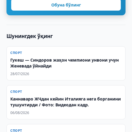
Обуна бўлинг
Шунингдек ўқинг
СПОРТ
Гукеш — Синдоров жаҳон чемпиони унвони учун
Женевада ўйнайди
28/07/2026
СПОРТ
Каннаваро ЖЧдан кейин Италияга нега борганини
тушунтирди / Фото: Видеодан кадр.
06/08/2026
СПОРТ