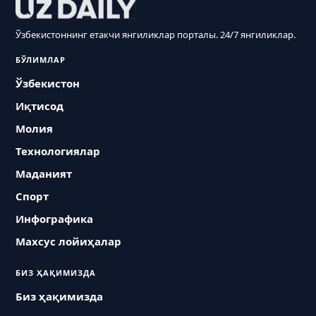
Ўзбекистоннинг етакчи янгиликлар порталы. 24/7 янгиликлар.
БЎЛИМЛАР
Ўзбекистон
Иқтисод
Молия
Технологиялар
Маданият
Спорт
Инфографика
Махсус лойиҳалар
БИЗ ҲАҚИМИЗДА
Биз ҳақимизда