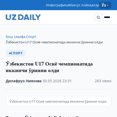
Инфографика
Махсус лойиҳалар
Ўз
Бош саҳифа
Спорт
›
›
Ўзбекистон U17 Осиё чемпионатида иккинчи ўринни олди
СПОРТ
Ўзбекистон U17 Осиё чемпионатида
иккинчи ўринни олди
Дилафруз Ниязова
·
30.05.2026
·
23:31
·
283 views
Ўзбекистон U17 Осиё чемпионатида иккинчи ўринни олди