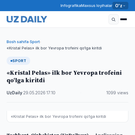
Infografika
Maxsus loyihalar
O'z
Bosh sahifa
Sport
›
›
«Kristal Pelas» ilk bor Yevropa trofeini qo‘lga kiritdi
SPORT
«Kristal Pelas» ilk bor Yevropa trofeini
qo‘lga kiritdi
UzDaily
·
29.05.2026
·
17:10
·
1099 views
«Kristal Pelas» ilk bor Yevropa trofeini qo‘lga kiritdi