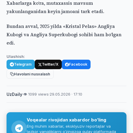
Xabarlarga ko‘ra, mutaxassis mavsum
yakunlanganidan keyin jamoani tark etadi.
Bundan avval, 2025 yilda «Kristal Pelas» Angliya
Kubogi va Angliya Superkubogi sohibi ham bo‘lgan
edi.
Ulashish:
Telegram
Twitter/X
Facebook
Havolani nusxalash
UzDaily
·
👁 1099 views
·
29.05.2026 · 17:10
Voqealar rivojidan xabardor bo‘ling
Eng muhim xabarlar, eksklyuziv reportajlar va
tezkor yangiliklarni o‘zingizga qulay platformada