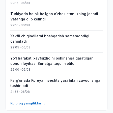
22:15 · 06/08
Turkiyada halok bo‘lgan o‘zbekistonlikning jasadi
Vatanga olib kelindi
22:10 · 06/08
Xavfli chiqindilarni boshqarish samaradorligi
oshiriladi
22:05 · 06/08
Yo'l harakati xavfsizligini oshirishga qaratilgan
qonun loyihasi Senatga taqdim etildi
22:00 · 06/08
Farg‘onada Koreya investitsiyasi bilan zavod ishga
tushiriladi
21:55 · 06/08
Ko'proq yangiliklar →