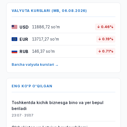
VALYUTA KURSLARI (MB, 06.08.2026)
USD
11886,72 so'm
↓ 0.46%
EUR
13717,27 so'm
↓ 0.19%
RUB
146,37 so'm
↓ 0.71%
Barcha valyuta kurslari →
ENG KO'P O'QILGAN
Toshkentda kichik biznesga bino va yer bepul
beriladi
23:07 · 31/07