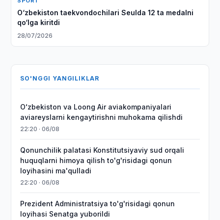
SPORT
O‘zbekiston taekvondochilari Seulda 12 ta medalni
qo‘lga kiritdi
28/07/2026
SO'NGGI YANGILIKLAR
Oʻzbekiston va Loong Air aviakompaniyalari
aviareyslarni kengaytirishni muhokama qilishdi
22:20 · 06/08
Qonunchilik palatasi Konstitutsiyaviy sud orqali
huquqlarni himoya qilish to'g'risidagi qonun
loyihasini ma'qulladi
22:20 · 06/08
Prezident Administratsiya to'g'risidagi qonun
loyihasi Senatga yuborildi