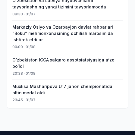
Oʻzbekiston va Latviya haydovchilarni
tayyorlashning yangi tizimini tayyorlamoqda
09:30 · 31/07
Markaziy Osiyo va Ozarbayjon davlat rahbarlari
“Boku” mehmonxonasining ochilish marosimida
ishtirok etdilar
00:00 · 01/08
O‘zbekiston ICCA xalqaro assotsiatsiyasiga aʼzo
bo‘ldi
20:38 · 01/08
Muxlisa Masharipova U17 jahon chempionatida
oltin medal oldi
23:45 · 31/07