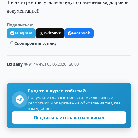
Точные границы участков будут определены кадастровой
документацией.
Поделиться:
Telegram
Twitter/X
Facebook
Скопировать ссылку
UzDaily
·
👁 917 views
·
03.06.2026 · 20:00
Будьте в курсе событий
Получайте главные новости, эксклюзивные
репортажи и оперативные обновления там, где
вам удобно.
Подписывайтесь на наш канал