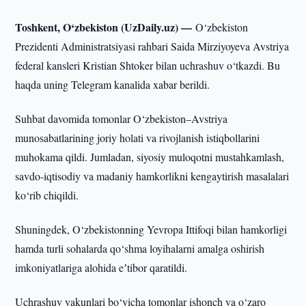
Toshkent, O‘zbekiston (UzDaily.uz) —
O‘zbekiston
Prezidenti Administratsiyasi rahbari Saida Mirziyoyeva Avstriya
federal kansleri Kristian Shtoker bilan uchrashuv o‘tkazdi. Bu
haqda uning Telegram kanalida xabar berildi.
Suhbat davomida tomonlar O‘zbekiston–Avstriya
munosabatlarining joriy holati va rivojlanish istiqbollarini
muhokama qildi. Jumladan, siyosiy muloqotni mustahkamlash,
savdo-iqtisodiy va madaniy hamkorlikni kengaytirish masalalari
ko‘rib chiqildi.
Shuningdek, O‘zbekistonning Yevropa Ittifoqi bilan hamkorligi
hamda turli sohalarda qo‘shma loyihalarni amalga oshirish
imkoniyatlariga alohida eʼtibor qaratildi.
Uchrashuv yakunlari bo‘yicha tomonlar ishonch va o‘zaro