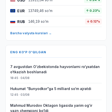
USD
11915,64 so'm
EUR
13749,46 so'm
↑ 0.23%
RUB
146,19 so'm
↓ 0.12%
Barcha valyuta kurslari →
ENG KO'P O'QILGAN
7 avgustdan O‘zbekistonda hayvonlarni ro‘yxatdan
o‘tkazish boshlanadi
18:45 · 04/08
Hukumat “Bunyodkor”ga 5 milliard so‘m ajratdi
12:45 · 03/08
Mahmud Murodov Oktagon ligasida yarim og‘ir
vazn chempioni bo‘ldi