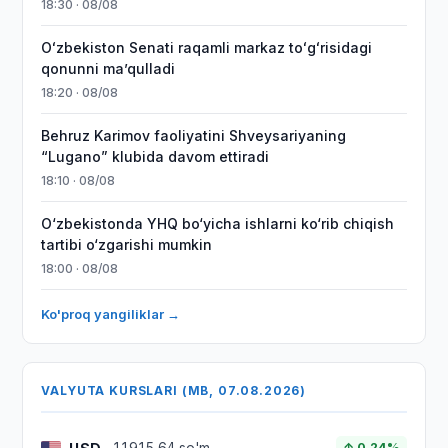
18:30 · 08/08
Oʻzbekiston Senati raqamli markaz toʻgʻrisidagi
qonunni maʼqulladi
18:20 · 08/08
Behruz Karimov faoliyatini Shveysariyaning
“Lugano” klubida davom ettiradi
18:10 · 08/08
O‘zbekistonda YHQ bo‘yicha ishlarni ko‘rib chiqish
tartibi o‘zgarishi mumkin
18:00 · 08/08
Ko'proq yangiliklar →
VALYUTA KURSLARI (MB, 07.08.2026)
↑ 0.24%