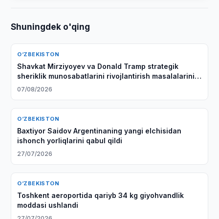
Shuningdek o'qing
O‘ZBEKISTON
Shavkat Mirziyoyev va Donald Tramp strategik
sheriklik munosabatlarini rivojlantirish masalalarini
muhokama qilishdi
07/08/2026
O‘ZBEKISTON
Baxtiyor Saidov Argentinaning yangi elchisidan
ishonch yorliqlarini qabul qildi
27/07/2026
O‘ZBEKISTON
Toshkent aeroportida qariyb 34 kg giyohvandlik
moddasi ushlandi
27/07/2026