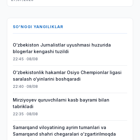
SO'NGGI YANGILIKLAR
O‘zbekiston Jurnalistlar uyushmasi huzurida
blogerlar kengashi tuzildi
22:45 · 08/08
O‘zbekistonlik hakamlar Osiyo Chempionlar ligasi
saralash o‘yinlarini boshqaradi
22:40 · 08/08
Mirziyoyev quruvchilarni kasb bayrami bilan
tabrikladi
22:35 · 08/08
Samarqand viloyatining ayrim tumanlari va
Samarqand shahri chegaralari oʻzgartirilmoqda