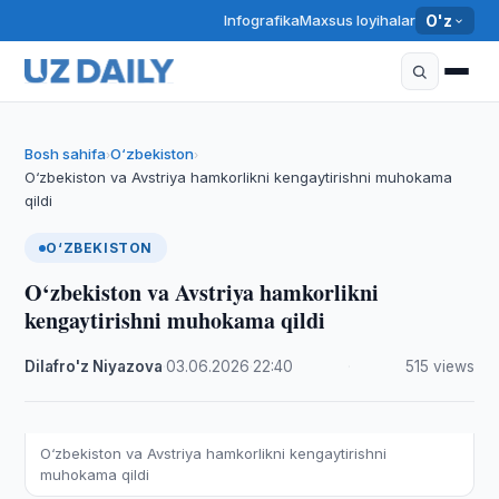
Infografika
Maxsus loyihalar
O'z
Bosh sahifa
O‘zbekiston
›
›
O‘zbekiston va Avstriya hamkorlikni kengaytirishni muhokama
qildi
O‘ZBEKISTON
O‘zbekiston va Avstriya hamkorlikni
kengaytirishni muhokama qildi
Dilafro'z Niyazova
·
03.06.2026
·
22:40
·
515 views
O‘zbekiston va Avstriya hamkorlikni kengaytirishni
muhokama qildi