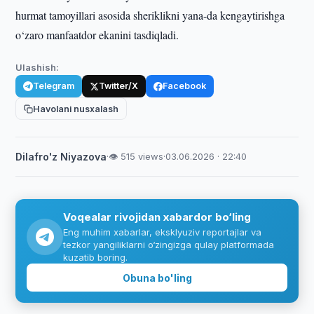
hurmat tamoyillari asosida sheriklikni yana-da kengaytirishga
o‘zaro manfaatdor ekanini tasdiqladi.
Ulashish:
Telegram
Twitter/X
Facebook
Havolani nusxalash
Dilafro'z Niyazova
·
👁 515 views
·
03.06.2026 · 22:40
Voqealar rivojidan xabardor bo‘ling
Eng muhim xabarlar, eksklyuziv reportajlar va
tezkor yangiliklarni o‘zingizga qulay platformada
kuzatib boring.
Obuna bo'ling