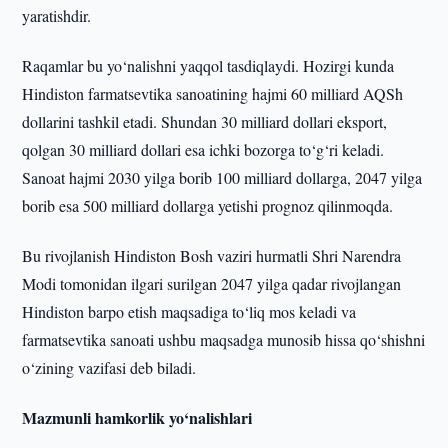
yaratishdir.
Raqamlar bu yo‘nalishni yaqqol tasdiqlaydi. Hozirgi kunda
Hindiston farmatsevtika sanoatining hajmi 60 milliard AQSh
dollarini tashkil etadi. Shundan 30 milliard dollari eksport,
qolgan 30 milliard dollari esa ichki bozorga to‘g‘ri keladi.
Sanoat hajmi 2030 yilga borib 100 milliard dollarga, 2047 yilga
borib esa 500 milliard dollarga yetishi prognoz qilinmoqda.
Bu rivojlanish Hindiston Bosh vaziri hurmatli Shri Narendra
Modi tomonidan ilgari surilgan 2047 yilga qadar rivojlangan
Hindiston barpo etish maqsadiga to‘liq mos keladi va
farmatsevtika sanoati ushbu maqsadga munosib hissa qo‘shishni
o‘zining vazifasi deb biladi.
Mazmunli hamkorlik yo‘nalishlari