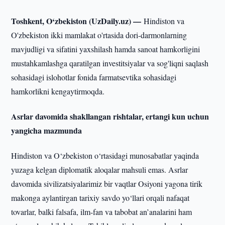
Toshkent, O‘zbekiston (UzDaily.uz) —
Hindiston va
O'zbekiston ikki mamlakat o'rtasida dori-darmonlarning
mavjudligi va sifatini yaxshilash hamda sanoat hamkorligini
mustahkamlashga qaratilgan investitsiyalar va sog'liqni saqlash
sohasidagi islohotlar fonida farmatsevtika sohasidagi
hamkorlikni kengaytirmoqda.
Asrlar davomida shakllangan rishtalar, ertangi kun uchun
yangicha mazmunda
Hindiston va O‘zbekiston o‘rtasidagi munosabatlar yaqinda
yuzaga kelgan diplomatik aloqalar mahsuli emas. Asrlar
davomida sivilizatsiyalarimiz bir vaqtlar Osiyoni yagona tirik
makonga aylantirgan tarixiy savdo yo‘llari orqali nafaqat
tovarlar, balki falsafa, ilm-fan va tabobat an’analarini ham