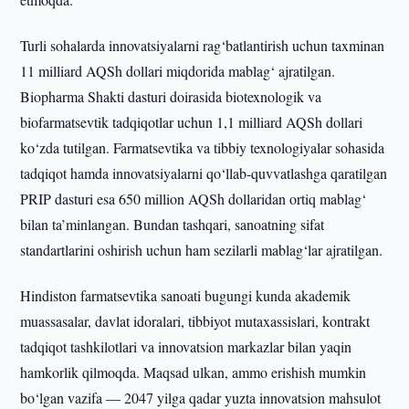
Turli sohalarda innovatsiyalarni rag‘batlantirish uchun taxminan
11 milliard AQSh dollari miqdorida mablag‘ ajratilgan.
Biopharma Shakti dasturi doirasida biotexnologik va
biofarmatsevtik tadqiqotlar uchun 1,1 milliard AQSh dollari
ko‘zda tutilgan. Farmatsevtika va tibbiy texnologiyalar sohasida
tadqiqot hamda innovatsiyalarni qo‘llab-quvvatlashga qaratilgan
PRIP dasturi esa 650 million AQSh dollaridan ortiq mablag‘
bilan ta’minlangan. Bundan tashqari, sanoatning sifat
standartlarini oshirish uchun ham sezilarli mablag‘lar ajratilgan.
Hindiston farmatsevtika sanoati bugungi kunda akademik
muassasalar, davlat idoralari, tibbiyot mutaxassislari, kontrakt
tadqiqot tashkilotlari va innovatsion markazlar bilan yaqin
hamkorlik qilmoqda. Maqsad ulkan, ammo erishish mumkin
bo‘lgan vazifa — 2047 yilga qadar yuzta innovatsion mahsulot