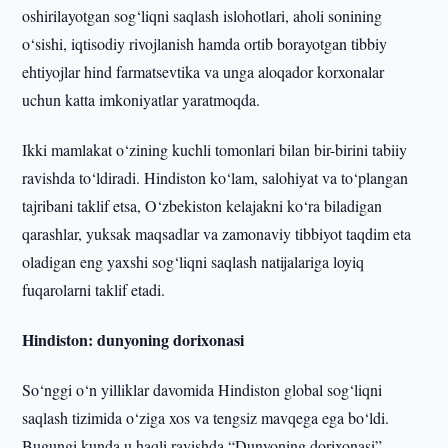
oshirilayotgan sog‘liqni saqlash islohotlari, aholi sonining
o‘sishi, iqtisodiy rivojlanish hamda ortib borayotgan tibbiy
ehtiyojlar hind farmatsevtika va unga aloqador korxonalar
uchun katta imkoniyatlar yaratmoqda.
Ikki mamlakat o‘zining kuchli tomonlari bilan bir-birini tabiiy
ravishda to‘ldiradi. Hindiston ko‘lam, salohiyat va to‘plangan
tajribani taklif etsa, O‘zbekiston kelajakni ko‘ra biladigan
qarashlar, yuksak maqsadlar va zamonaviy tibbiyot taqdim eta
oladigan eng yaxshi sog‘liqni saqlash natijalariga loyiq
fuqarolarni taklif etadi.
Hindiston: dunyoning dorixonasi
So‘nggi o‘n yilliklar davomida Hindiston global sog‘liqni
saqlash tizimida o‘ziga xos va tengsiz mavqega ega bo‘ldi.
Bugungi kunda u haqli ravishda “Dunyoning dorixonasi”