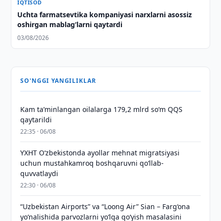
IQTISOD
Uchta farmatsevtika kompaniyasi narxlarni asossiz
oshirgan mablag‘larni qaytardi
03/08/2026
SO'NGGI YANGILIKLAR
Kam taʼminlangan oilalarga 179,2 mlrd so‘m QQS
qaytarildi
22:35 · 06/08
YXHT O‘zbekistonda ayollar mehnat migratsiyasi
uchun mustahkamroq boshqaruvni qo‘llab-
quvvatlaydi
22:30 · 06/08
“Uzbekistan Airports” va “Loong Air” Sian – Farg‘ona
yo‘nalishida parvozlarni yo‘lga qo‘yish masalasini