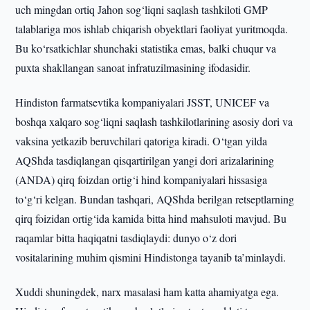
uch mingdan ortiq Jahon sog‘liqni saqlash tashkiloti GMP
talablariga mos ishlab chiqarish obyektlari faoliyat yuritmoqda.
Bu ko‘rsatkichlar shunchaki statistika emas, balki chuqur va
puxta shakllangan sanoat infratuzilmasining ifodasidir.
Hindiston farmatsevtika kompaniyalari JSST, UNICEF va
boshqa xalqaro sog‘liqni saqlash tashkilotlarining asosiy dori va
vaksina yetkazib beruvchilari qatoriga kiradi. O‘tgan yilda
AQShda tasdiqlangan qisqartirilgan yangi dori arizalarining
(ANDA) qirq foizdan ortig‘i hind kompaniyalari hissasiga
to‘g‘ri kelgan. Bundan tashqari, AQShda berilgan retseptlarning
qirq foizidan ortig‘ida kamida bitta hind mahsuloti mavjud. Bu
raqamlar bitta haqiqatni tasdiqlaydi: dunyo o‘z dori
vositalarining muhim qismini Hindistonga tayanib ta’minlaydi.
Xuddi shuningdek, narx masalasi ham katta ahamiyatga ega.