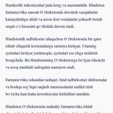
Hamkorlik imkoniyatlari juda keng va mazmunlidir. Hindiston
farmatsevtika sanoati O‘zbekistonda davolash xarajatlarini
kamaytirishga sifatli va arzon dori vositalarini yetkazib berish
orqali o‘z hissasini qo‘shishda davom etadi.
Hindistonlik tadbirkorlar allaqachon O‘zbekistonda bir qator
ishlab chiqarish korxonalariga sarmoya kiritgan. Ularning
ayrimlari faoliyat yuritmoqda, ayrimlari esa ishga tushirish
bosqichida. Bu Hindistonning O‘zbekistonga bo‘lgan ishonchi
va uzoq muddatli sadoqatini namoyon etadi.
Farmatsevtika sohasidan tashqari, hind tadbirkorlari shifoxonalar
va boshqa sog‘liqni saqlash muassasalarini tashkil etish
bo‘yicha ham katta investitsiyalar kiritishlari mumkin.
Hindiston O‘zbekistonda mahalliy farmatsevtika ishlab