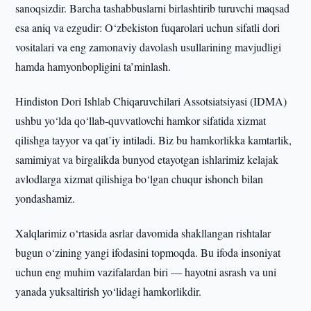
sanoqsizdir. Barcha tashabbuslarni birlashtirib turuvchi maqsad
esa aniq va ezgudir: O‘zbekiston fuqarolari uchun sifatli dori
vositalari va eng zamonaviy davolash usullarining mavjudligi
hamda hamyonbopligini ta’minlash.
Hindiston Dori Ishlab Chiqaruvchilari Assotsiatsiyasi (IDMA)
ushbu yo‘lda qo‘llab-quvvatlovchi hamkor sifatida xizmat
qilishga tayyor va qat’iy intiladi. Biz bu hamkorlikka kamtarlik,
samimiyat va birgalikda bunyod etayotgan ishlarimiz kelajak
avlodlarga xizmat qilishiga bo‘lgan chuqur ishonch bilan
yondashamiz.
Xalqlarimiz o‘rtasida asrlar davomida shakllangan rishtalar
bugun o‘zining yangi ifodasini topmoqda. Bu ifoda insoniyat
uchun eng muhim vazifalardan biri — hayotni asrash va uni
yanada yuksaltirish yo‘lidagi hamkorlikdir.