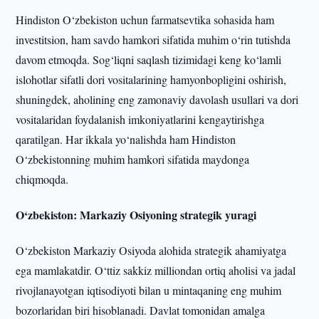
Hindiston O‘zbekiston uchun farmatsevtika sohasida ham
investitsion, ham savdo hamkori sifatida muhim o‘rin tutishda
davom etmoqda. Sog‘liqni saqlash tizimidagi keng ko‘lamli
islohotlar sifatli dori vositalarining hamyonbopligini oshirish,
shuningdek, aholining eng zamonaviy davolash usullari va dori
vositalaridan foydalanish imkoniyatlarini kengaytirishga
qaratilgan. Har ikkala yo‘nalishda ham Hindiston
O‘zbekistonning muhim hamkori sifatida maydonga
chiqmoqda.
O‘zbekiston: Markaziy Osiyoning strategik yuragi
O‘zbekiston Markaziy Osiyoda alohida strategik ahamiyatga
ega mamlakatdir. O‘ttiz sakkiz milliondan ortiq aholisi va jadal
rivojlanayotgan iqtisodiyoti bilan u mintaqaning eng muhim
bozorlaridan biri hisoblanadi. Davlat tomonidan amalga