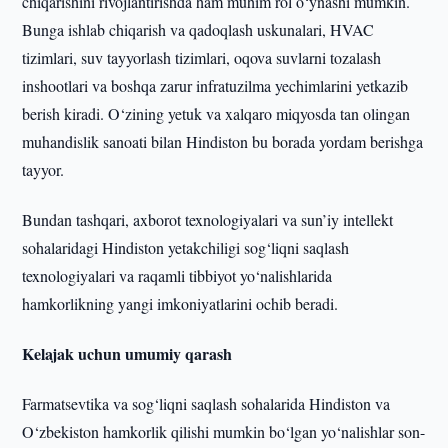
chiqarishini rivojlantirishda ham muhim rol o‘ynashi mumkin.
Bunga ishlab chiqarish va qadoqlash uskunalari, HVAC
tizimlari, suv tayyorlash tizimlari, oqova suvlarni tozalash
inshootlari va boshqa zarur infratuzilma yechimlarini yetkazib
berish kiradi. O‘zining yetuk va xalqaro miqyosda tan olingan
muhandislik sanoati bilan Hindiston bu borada yordam berishga
tayyor.
Bundan tashqari, axborot texnologiyalari va sun’iy intellekt
sohalaridagi Hindiston yetakchiligi sog‘liqni saqlash
texnologiyalari va raqamli tibbiyot yo‘nalishlarida
hamkorlikning yangi imkoniyatlarini ochib beradi.
Kelajak uchun umumiy qarash
Farmatsevtika va sog‘liqni saqlash sohalarida Hindiston va
O‘zbekiston hamkorlik qilishi mumkin bo‘lgan yo‘nalishlar son-