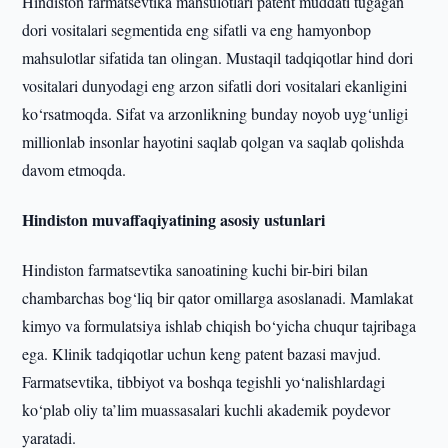
Hindiston farmatsevtika mahsulotlari patent muddati tugagan
dori vositalari segmentida eng sifatli va eng hamyonbop
mahsulotlar sifatida tan olingan. Mustaqil tadqiqotlar hind dori
vositalari dunyodagi eng arzon sifatli dori vositalari ekanligini
ko‘rsatmoqda. Sifat va arzonlikning bunday noyob uyg‘unligi
millionlab insonlar hayotini saqlab qolgan va saqlab qolishda
davom etmoqda.
Hindiston muvaffaqiyatining asosiy ustunlari
Hindiston farmatsevtika sanoatining kuchi bir-biri bilan
chambarchas bog‘liq bir qator omillarga asoslanadi. Mamlakat
kimyo va formulatsiya ishlab chiqish bo‘yicha chuqur tajribaga
ega. Klinik tadqiqotlar uchun keng patent bazasi mavjud.
Farmatsevtika, tibbiyot va boshqa tegishli yo‘nalishlardagi
ko‘plab oliy ta’lim muassasalari kuchli akademik poydevor
yaratadi.