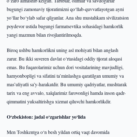
o‘zaro almashib kelgan. Tabiblar, olimlar va savdogarlar
bugungi zamonaviy tijoratimizni qo‘llab-quvvatlayotgan ayni
yo‘llar bo‘ylab safar qilganlar. Ana shu mustahkam sivilizatsion
poydevor ustida bugungi farmatsevtika sohasidagi hamkorlik
yangi mazmun bilan rivojlantirilmoqda.
Biroq ushbu hamkorlikni uning asl mohiyati bilan anglash
zarur. Bu ikki suveren davlat o‘rtasidagi oddiy tijorat aloqasi
emas. Bu fuqarolarimiz uchun dori vositalarining mavjudligi,
hamyonbopligi va sifatini ta’minlashga qaratilgan umumiy va
mas’uliyatli sa’y-harakatdir. Bu umumiy qadriyatlar, mushtarak
tarix va eng avvalo, xalqlarimiz farovonligi hamda inson qadr-
qimmatini yuksaltirishga xizmat qiluvchi hamkorlikdir.
O‘zbekiston: jadal o‘zgarishlar yo‘lida
Men Toshkentga o‘n besh yildan ortiq vaqt davomida