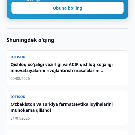
Obuna bo'ling
Shuningdek o'qing
IQTISOD
Qishloq xo'jaligi vazirligi va ACIR qishloq xo'jaligi
innovatsiyalarini rivojlantirish masalalarini
muhokama qilishdi
05/08/2026
IQTISOD
Oʻzbekiston va Turkiya farmatsevtika loyihalarini
muhokama qilishdi
31/07/2026