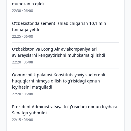
muhokama qildi
22:30 · 06/08
O‘zbekistonda sement ishlab chiqarish 10,1 mln
tonnaga yetdi
22:25 · 06/08
Oʻzbekiston va Loong Air aviakompaniyalari
aviareyslarni kengaytirishni muhokama qilishdi
22:20 · 06/08
Qonunchilik palatasi Konstitutsiyaviy sud orqali
huquqlarni himoya qilish to'g'risidagi qonun
loyihasini ma'qulladi
22:20 · 06/08
Prezident Administratsiya to'g'risidagi qonun loyihasi
Senatga yuborildi
22:15 · 06/08