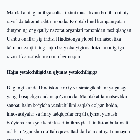
Mamlakatning tartibga solish tizimi mustahkam bo‘lib, doimiy
ravishda takomillashtirilmoqda. Ko‘plab hind kompaniyalari
dunyoning eng qat’iy nazorat organlari tomonidan tasdiqlangan.
Ushbu omillar yig‘indisi Hindistonga global farmatsevtika
ta’minot zanjirining hajm bo‘yicha yigirma foizdan ortig‘iga
xizmat ko‘rsatish imkonini bermoqda.
Hajm yetakchiligidan qiymat yetakchiligiga
Bugungi kunda Hindiston tarixiy va strategik ahamiyatga ega
yangi bosqichga qadam qo‘ymoqda. Mamlakat farmatsevtika
sanoati hajm bo‘yicha yetakchilikni saqlab qolgan holda,
innovatsiyalar va ilmiy tadqiqotlar orqali qiymat yaratish
bo‘yicha ham yetakchilik sari intilmoqda. Hindiston hukumati
ushbu o‘zgarishni qo‘llab-quvvatlashda katta qat’iyat namoyon
etmoqda.