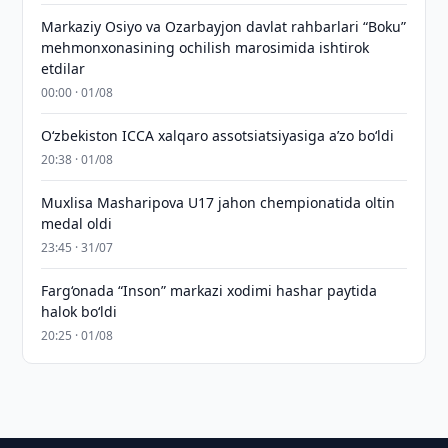
Markaziy Osiyo va Ozarbayjon davlat rahbarlari “Boku”
mehmonxonasining ochilish marosimida ishtirok
etdilar
00:00 · 01/08
O‘zbekiston ICCA xalqaro assotsiatsiyasiga aʼzo bo‘ldi
20:38 · 01/08
Muxlisa Masharipova U17 jahon chempionatida oltin
medal oldi
23:45 · 31/07
Farg‘onada “Inson” markazi xodimi hashar paytida
halok bo‘ldi
20:25 · 01/08