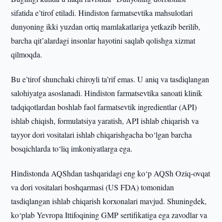
sifatida e’tirof etiladi. Hindiston farmatsevtika mahsulotlari
dunyoning ikki yuzdan ortiq mamlakatlariga yetkazib berilib,
barcha qit’alardagi insonlar hayotini saqlab qolishga xizmat
qilmoqda.
Bu e’tirof shunchaki chiroyli ta’rif emas. U aniq va tasdiqlangan
salohiyatga asoslanadi. Hindiston farmatsevtika sanoati klinik
tadqiqotlardan boshlab faol farmatsevtik ingredientlar (API)
ishlab chiqish, formulatsiya yaratish, API ishlab chiqarish va
tayyor dori vositalari ishlab chiqarishgacha bo‘lgan barcha
bosqichlarda to‘liq imkoniyatlarga ega.
Hindistonda AQShdan tashqaridagi eng ko‘p AQSh Oziq-ovqat
va dori vositalari boshqarmasi (US FDA) tomonidan
tasdiqlangan ishlab chiqarish korxonalari mavjud. Shuningdek,
ko‘plab Yevropa Ittifoqining GMP sertifikatiga ega zavodlar va