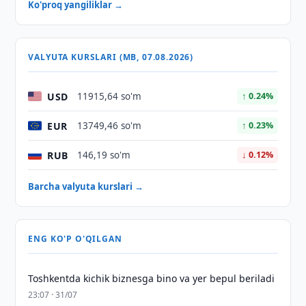
Ko'proq yangiliklar →
VALYUTA KURSLARI (MB, 07.08.2026)
USD
11915,64 so'm
↑ 0.24%
EUR
13749,46 so'm
↑ 0.23%
RUB
146,19 so'm
↓ 0.12%
Barcha valyuta kurslari →
ENG KO'P O'QILGAN
Toshkentda kichik biznesga bino va yer bepul beriladi
23:07 · 31/07