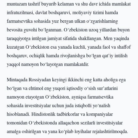
muntazam tashrif buyurib kelaman va shu davr ichida mamlakat
infratuzilmasi, davlat boshqaruvi, moliyaviy tizimi hamda
farmatsevtika sohasida yuz bergan ulkan o‘zgarishlarning
bevosita guvohi bo‘lganman. O‘zbekiston uzoq yillardan buyon
taraqqiyotga intilgan jamiyat sifatida shakllangan. Men yaqinda
kuzatgan O‘zbekiston esa yanada kuchli, yanada faol va shaffof
boshqaruv, ochiqlik hamda rivojlanishga bo‘lgan qat’iy intilish
yaqqol namoyon bo‘layotgan mamlakatdir.
Mintaqada Rossiyadan keyingi ikkinchi eng katta aholiga ega
bo‘lgan va ehtimol eng yuqori iqtisodiy o‘sish sur’atlarini
namoyon etayotgan O‘zbekiston, ayniqsa farmatsevtika
sohasida investitsiyalar uchun juda istiqbolli yo‘nalish
hisoblanadi. Hindistonlik tadbirkorlar va kompaniyalar
tomonidan O‘zbekistonda allaqachon sezilarli investitsiyalar
amalga oshirilgan va yana ko‘plab loyihalar rejalashtirilmoqda.