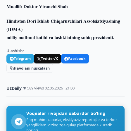
Muallif: Doktor Viranchi Shah
Hindiston Dori Ishlab Chiqaruvchilari Assotsiatsiyasining
(IDMA)
milliy matbuot kotibi va tashkilotning sobiq prezidenti.
Ulashish:
Telegram
Twitter/X
Facebook
Havolani nusxalash
UzDaily
·
👁 589 views
·
02.06.2026 · 21:00
Voqealar rivojidan xabardor bo‘ling
Eng muhim xabarlar, eksklyuziv reportajlar va tezkor
yangiliklarni o‘zingizga qulay platformada kuzatib
boring.